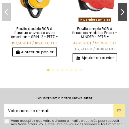
Derniers articles
Poulie double RàB à
Poulie simple RàB à
flasque ouvrante avec
flasques mobiles Prusik -
émerillon - SPIN L2 - PETZL®
MINDER - PETZL®
157,50 €
HT
/
189,00 €
TTC
47,25 €
HT
/
56,70 €
TTC
67,50 € HT
/
81,00 € TTC
Ajouter au panier
Ajouter au panier
Souscrivez à notre Newsletter
Vous acceptez que votre adresse e-mail soit utilisée pour recevoir
nos Newsletters. Vous êtes libre de vous désabonner à tout moment.