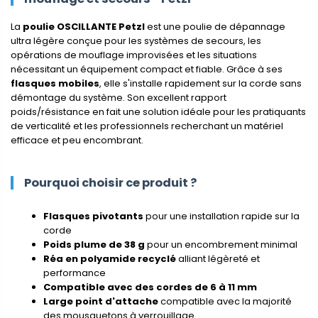
La
poulie OSCILLANTE Petzl
est une poulie de dépannage
ultra légère conçue pour les systèmes de secours, les
opérations de mouflage improvisées et les situations
nécessitant un équipement compact et fiable. Grâce à ses
flasques mobiles
, elle s'installe rapidement sur la corde sans
démontage du système. Son excellent rapport
poids/résistance en fait une solution idéale pour les pratiquants
de verticalité et les professionnels recherchant un matériel
efficace et peu encombrant.
Pourquoi choisir ce produit ?
Flasques pivotants
pour une installation rapide sur la
corde
Poids plume de 38 g
pour un encombrement minimal
Réa en polyamide recyclé
alliant légèreté et
performance
Compatible avec des cordes de 6 à 11 mm
Large point d'attache
compatible avec la majorité
des mousquetons à verrouillage