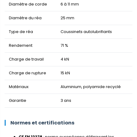
Diamètre de corde
6 à 11 mm
Diamètre du réa
25 mm
Type de réa
Coussinets autolubrifiants
Rendement
71 %
Charge de travail
4 kN
Charge de rupture
15 kN
Matériaux
Aluminium, polyamide recyclé
Garantie
3 ans
Normes et certifications
CE EN 12278
: norme européenne définissant les