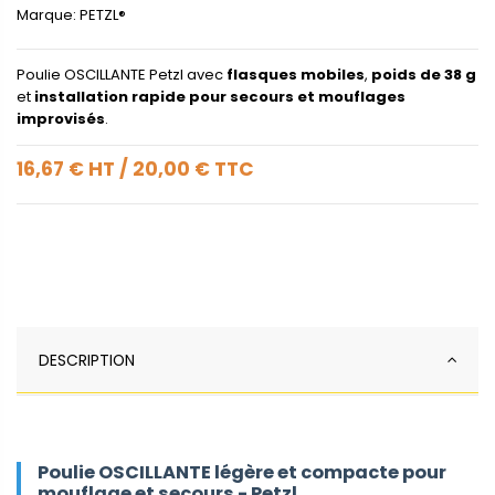
Marque:
PETZL®
Poulie OSCILLANTE Petzl avec
flasques mobiles
,
poids de 38 g
et
installation rapide pour secours et mouflages
improvisés
.
16,67 €
HT
/
20,00 €
TTC
DESCRIPTION
Poulie OSCILLANTE légère et compacte pour
mouflage et secours - Petzl