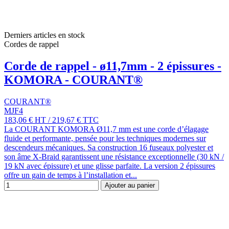
Derniers articles en stock
Cordes de rappel
Corde de rappel - ø11,7mm - 2 épissures -
KOMORA - COURANT®
COURANT®
MJF4
183,06 €
HT
/
219,67 €
TTC
La COURANT KOMORA Ø11,7 mm est une corde d’élagage
fluide et performante, pensée pour les techniques modernes sur
descendeurs mécaniques. Sa construction 16 fuseaux polyester et
son âme X-Braid garantissent une résistance exceptionnelle (30 kN /
19 kN avec épissure) et une glisse parfaite. La version 2 épissures
offre un gain de temps à l’installation et...
Ajouter au panier