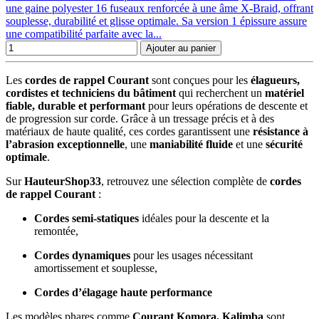
une gaine polyester 16 fuseaux renforcée à une âme X-Braid, offrant
souplesse, durabilité et glisse optimale. Sa version 1 épissure assure
une compatibilité parfaite avec la...
Ajouter au panier
Les
cordes de rappel Courant
sont conçues pour les
élagueurs,
cordistes et techniciens du bâtiment
qui recherchent un
matériel
fiable, durable et performant
pour leurs opérations de descente et
de progression sur corde. Grâce à un tressage précis et à des
matériaux de haute qualité, ces cordes garantissent une
résistance à
l’abrasion exceptionnelle
, une
maniabilité fluide
et une
sécurité
optimale
.
Sur
HauteurShop33
, retrouvez une sélection complète de
cordes
de rappel Courant
:
Cordes semi-statiques
idéales pour la descente et la
remontée,
Cordes dynamiques
pour les usages nécessitant
amortissement et souplesse,
Cordes d’élagage haute performance
Les modèles phares comme
Courant Komora, Kalimba
sont