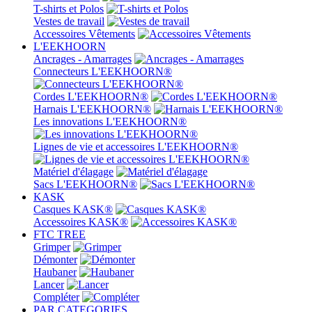
T-shirts et Polos
Vestes de travail
Accessoires Vêtements
L'EEKHOORN
Ancrages - Amarrages
Connecteurs L'EEKHOORN®
Cordes L'EEKHOORN®
Harnais L'EEKHOORN®
Les innovations L'EEKHOORN®
Lignes de vie et accessoires L'EEKHOORN®
Matériel d'élagage
Sacs L'EEKHOORN®
KASK
Casques KASK®
Accessoires KASK®
FTC TREE
Grimper
Démonter
Haubaner
Lancer
Compléter
PAR CATEGORIES