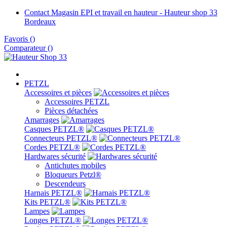
Contact Magasin EPI et travail en hauteur - Hauteur shop 33
Bordeaux
Favoris
(
)
Comparateur (
)
PETZL
Accessoires et pièces
Accessoires PETZL
Pièces détachées
Amarrages
Casques PETZL®
Connecteurs PETZL®
Cordes PETZL®
Hardwares sécurité
Antichutes mobiles
Bloqueurs Petzl®
Descendeurs
Harnais PETZL®
Kits PETZL®
Lampes
Longes PETZL®