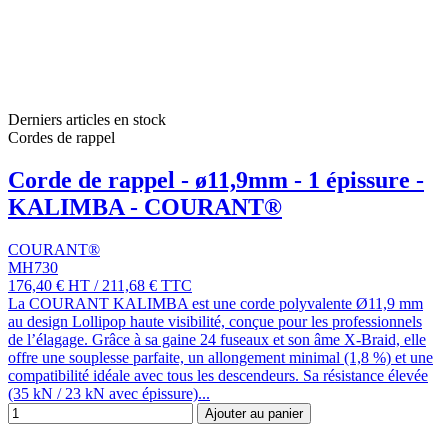
Derniers articles en stock
Cordes de rappel
Corde de rappel - ø11,9mm - 1 épissure -
KALIMBA - COURANT®
COURANT®
MH730
176,40 €
HT
/
211,68 €
TTC
La COURANT KALIMBA est une corde polyvalente Ø11,9 mm
au design Lollipop haute visibilité, conçue pour les professionnels
de l’élagage. Grâce à sa gaine 24 fuseaux et son âme X-Braid, elle
offre une souplesse parfaite, un allongement minimal (1,8 %) et une
compatibilité idéale avec tous les descendeurs. Sa résistance élevée
(35 kN / 23 kN avec épissure)...
Ajouter au panier