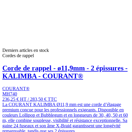
Derniers articles en stock
Cordes de rappel
Corde de rappel - ø11,9mm - 2 épissures -
KALIMBA - COURANT®
COURANT®
MH740
236,25 €
HT
/
283,50 €
TTC
La COURANT KALIMBA Ø11,9 mm est une corde d’élagage
premium conçue pour les professionnels exigeants. Disponible en
couleurs Lollipop et Bubblegum et en longueurs de 30, 40, 50 et 60
m, elle combine souplesse, visibilité et résistance exceptionnelle. Sa
gaine 24 fuseaux et son âme X-Braid garantissent une longévité
remarquable, tandis que ses 2 épissures...