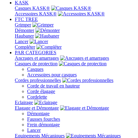
KASK
Casques KASK®
Accessoires KASK®
FTC TREE
Grimper
Démonter
Haubaner
Lancer
Compléter
PAR CATEGORIES
Ancrages et amarrages
Casques de protection
Casques
Accessoires pour casques
Cordes professionnelles
Corde de travail en hauteur
Corde élagage
Cordelette
Eclairage
Elagage et Démontage
Démontage
Fausses fourches
Frein démontage
Lancer
Equipements Mécaniques