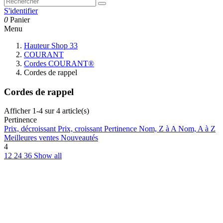
S'identifier
0
Panier
Menu
Hauteur Shop 33
COURANT
Cordes COURANT®
Cordes de rappel
Cordes de rappel
Afficher 1-4 sur 4 article(s)
Pertinence
Prix, décroissant
Prix, croissant
Pertinence
Nom, Z à A
Nom, A à Z
Meilleures ventes
Nouveautés
4
12
24
36
Show all