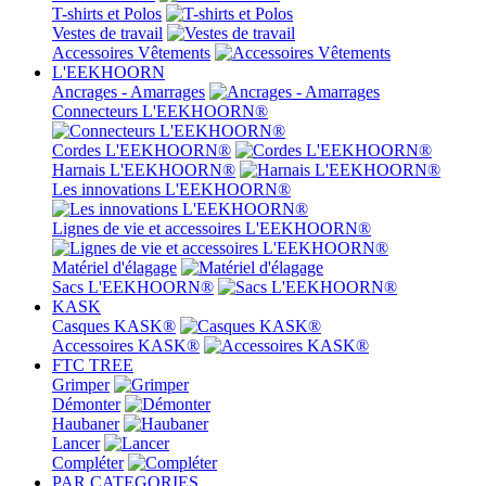
T-shirts et Polos
Vestes de travail
Accessoires Vêtements
L'EEKHOORN
Ancrages - Amarrages
Connecteurs L'EEKHOORN®
Cordes L'EEKHOORN®
Harnais L'EEKHOORN®
Les innovations L'EEKHOORN®
Lignes de vie et accessoires L'EEKHOORN®
Matériel d'élagage
Sacs L'EEKHOORN®
KASK
Casques KASK®
Accessoires KASK®
FTC TREE
Grimper
Démonter
Haubaner
Lancer
Compléter
PAR CATEGORIES