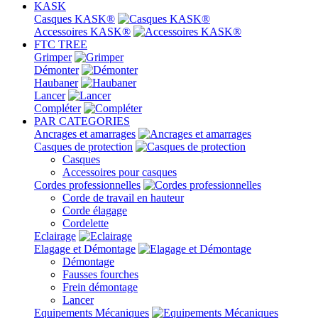
KASK
Casques KASK®
Accessoires KASK®
FTC TREE
Grimper
Démonter
Haubaner
Lancer
Compléter
PAR CATEGORIES
Ancrages et amarrages
Casques de protection
Casques
Accessoires pour casques
Cordes professionnelles
Corde de travail en hauteur
Corde élagage
Cordelette
Eclairage
Elagage et Démontage
Démontage
Fausses fourches
Frein démontage
Lancer
Equipements Mécaniques