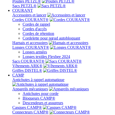
Poulies PETZL®
Sacs PETZL®
COURANT
Accessoires et lancer
Cordes COURANT®
Cordes de rappel
Cordes d'accès
Cordes de rétention
Cordelette pour nœud autobloquant
Harnais et accessoires
Longes COURANT®
Longes armées
Longes textiles Flexbee 2024
Sacs COURANT®
Vêtements ARK®
Griffes DISTEL®
CAMP
Antichutes à rappel automatique
Appareils mécaniques
Antichutes pour corde
Bloqueurs CAMP®
Descendeurs et assureurs
Casques CAMP®
Connecteurs CAMP®