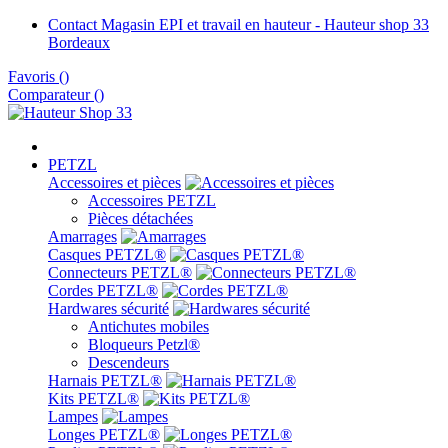
Contact Magasin EPI et travail en hauteur - Hauteur shop 33
Bordeaux
Favoris
(
)
Comparateur (
)
PETZL
Accessoires et pièces
Accessoires PETZL
Pièces détachées
Amarrages
Casques PETZL®
Connecteurs PETZL®
Cordes PETZL®
Hardwares sécurité
Antichutes mobiles
Bloqueurs Petzl®
Descendeurs
Harnais PETZL®
Kits PETZL®
Lampes
Longes PETZL®