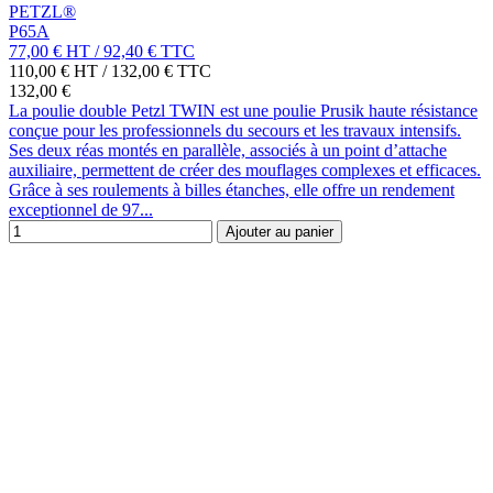
PETZL®
P65A
77,00 €
HT
/
92,40 €
TTC
110,00 € HT
/
132,00 € TTC
132,00 €
La poulie double Petzl TWIN est une poulie Prusik haute résistance
conçue pour les professionnels du secours et les travaux intensifs.
Ses deux réas montés en parallèle, associés à un point d’attache
auxiliaire, permettent de créer des mouflages complexes et efficaces.
Grâce à ses roulements à billes étanches, elle offre un rendement
exceptionnel de 97...
Ajouter au panier