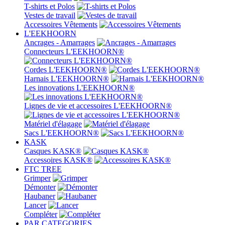
T-shirts et Polos
Vestes de travail
Accessoires Vêtements
L'EEKHOORN
Ancrages - Amarrages
Connecteurs L'EEKHOORN®
Cordes L'EEKHOORN®
Harnais L'EEKHOORN®
Les innovations L'EEKHOORN®
Lignes de vie et accessoires L'EEKHOORN®
Matériel d'élagage
Sacs L'EEKHOORN®
KASK
Casques KASK®
Accessoires KASK®
FTC TREE
Grimper
Démonter
Haubaner
Lancer
Compléter
PAR CATEGORIES