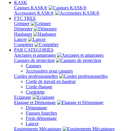
KASK
Casques KASK®
Accessoires KASK®
FTC TREE
Grimper
Démonter
Haubaner
Lancer
Compléter
PAR CATEGORIES
Ancrages et amarrages
Casques de protection
Casques
Accessoires pour casques
Cordes professionnelles
Corde de travail en hauteur
Corde élagage
Cordelette
Eclairage
Elagage et Démontage
Démontage
Fausses fourches
Frein démontage
Lancer
Equipements Mécaniques