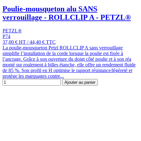
Poulie-mousqueton alu SANS
verrouillage - ROLLCLIP A - PETZL®
PETZL®
P74
37,00 €
HT
/
44,40 €
TTC
La poulie-mousqueton Petzl ROLLCLIP A sans verrouillage
simplifie l’installation de la corde lorsque la poulie est fixée à
l’ancrage. Grâce à son ouverture du doigt côté poulie et à son réa
monté sur roulement à billes étanche, elle offre un rendement fluide
de 85 %. Son profil en H optimise le rapport résistance/légèreté et
protège les marquages contre...
Ajouter au panier