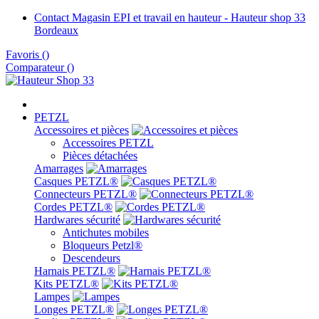
Contact Magasin EPI et travail en hauteur - Hauteur shop 33
Bordeaux
Favoris
(
)
Comparateur (
)
PETZL
Accessoires et pièces
Accessoires PETZL
Pièces détachées
Amarrages
Casques PETZL®
Connecteurs PETZL®
Cordes PETZL®
Hardwares sécurité
Antichutes mobiles
Bloqueurs Petzl®
Descendeurs
Harnais PETZL®
Kits PETZL®
Lampes
Longes PETZL®