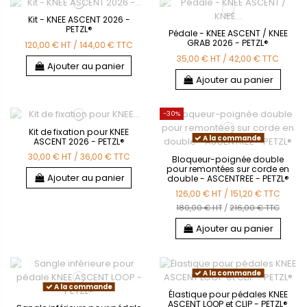
Kit - KNEE ASCENT 2026 -
PETZL®
Pédale - KNEE ASCENT / KNEE
GRAB 2026 - PETZL®
120,00 €
HT
/
144,00 €
TTC
35,00 €
HT
/
42,00 €
TTC
Ajouter au panier
Ajouter au panier
-30%
Kit de fixation pour KNEE
A la commande
ASCENT 2026 - PETZL®
30,00 €
HT
/
36,00 €
TTC
Bloqueur-poignée double
pour remontées sur corde en
Ajouter au panier
double - ASCENTREE - PETZL®
126,00 €
HT
/
151,20 €
TTC
180,00 € HT
/
216,00 € TTC
Ajouter au panier
A la commande
A la commande
Élastique pour pédales KNEE
ASCENT LOOP et CLIP - PETZL®