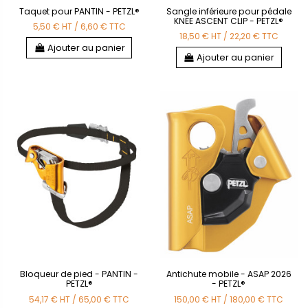
Taquet pour PANTIN - PETZL®
Sangle inférieure pour pédale
KNEE ASCENT CLIP - PETZL®
5,50 €
HT
/
6,60 €
TTC
18,50 €
HT
/
22,20 €
TTC
Ajouter au panier
Ajouter au panier
Bloqueur de pied - PANTIN -
Antichute mobile - ASAP 2026
PETZL®
- PETZL®
54,17 €
HT
/
65,00 €
TTC
150,00 €
HT
/
180,00 €
TTC