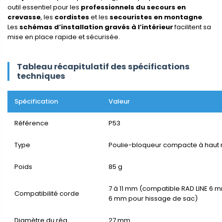
outil essentiel pour les
professionnels du secours en
crevasse
, les
cordistes
et les
secouristes en montagne
.
Les
schémas d’installation gravés à l’intérieur
facilitent sa
mise en place rapide et sécurisée.
Tableau récapitulatif des spécifications
techniques
Spécification
Valeur
Référence
P53
Type
Poulie-bloqueur compacte à haut
Poids
85 g
7 à 11 mm (compatible RAD LINE 6 m
Compatibilité corde
6 mm pour hissage de sac)
Diamètre du réa
27 mm