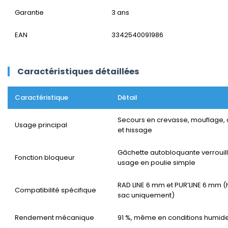
Garantie
3 ans
EAN
3342540091986
Caractéristiques détaillées
Caractéristique
Détail
Secours en crevasse, mouflage,
Usage principal
et hissage
Gâchette autobloquante verrouil
Fonction bloqueur
usage en poulie simple
RAD LINE 6 mm et PUR’LINE 6 mm 
Compatibilité spécifique
sac uniquement)
Rendement mécanique
91 %, même en conditions humid