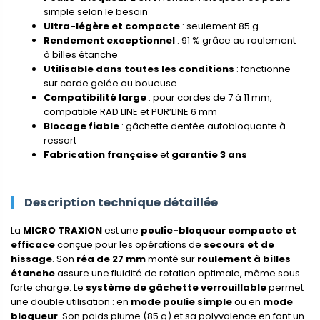
simple selon le besoin
Ultra-légère et compacte
: seulement 85 g
Rendement exceptionnel
: 91 % grâce au roulement
à billes étanche
Utilisable dans toutes les conditions
: fonctionne
sur corde gelée ou boueuse
Compatibilité large
: pour cordes de 7 à 11 mm,
compatible RAD LINE et PUR’LINE 6 mm
Blocage fiable
: gâchette dentée autobloquante à
ressort
Fabrication française
et
garantie 3 ans
Description technique détaillée
La
MICRO TRAXION
est une
poulie-bloqueur compacte et
efficace
conçue pour les opérations de
secours et de
hissage
. Son
réa de 27 mm
monté sur
roulement à billes
étanche
assure une fluidité de rotation optimale, même sous
forte charge. Le
système de gâchette verrouillable
permet
une double utilisation : en
mode poulie simple
ou en
mode
bloqueur
. Son poids plume (85 g) et sa polyvalence en font un