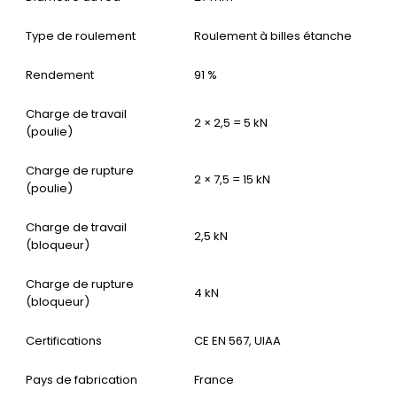
Type de roulement
Roulement à billes étanche
Rendement
91 %
Charge de travail
2 × 2,5 = 5 kN
(poulie)
Charge de rupture
2 × 7,5 = 15 kN
(poulie)
Charge de travail
2,5 kN
(bloqueur)
Charge de rupture
4 kN
(bloqueur)
Certifications
CE EN 567, UIAA
Pays de fabrication
France