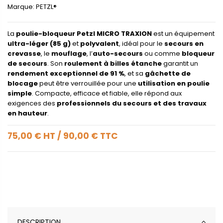
Marque:
PETZL®
La
poulie-bloqueur Petzl MICRO TRAXION
est un équipement
ultra-léger (85 g)
et
polyvalent
, idéal pour le
secours en
crevasse
, le
mouflage
, l’
auto-secours
ou comme
bloqueur
de secours
. Son
roulement à billes étanche
garantit un
rendement exceptionnel de 91 %
, et sa
gâchette de
blocage
peut être verrouillée pour une
utilisation en poulie
simple
. Compacte, efficace et fiable, elle répond aux
exigences des
professionnels du secours et des travaux
en hauteur
.
75,00 €
HT
/
90,00 €
TTC
DESCRIPTION