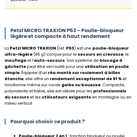
Petzl MICRO TRAXION P53 – Poulie-bloqueur
légère et compacte à haut rendement
La
Petzl MICRO TRAXION
(réf.
P53
) est une
poulie-bloqueur
ultra-légère
(85 g) conçue pour le
secours en crevasse
, le
mouflage
et l’
auto-secours
. Son système de
blocage à
gâchette
peut être verrouillé pour une
utilisation en poulie
simple
. Équipée d’un
réa monté sur roulement à billes
étanche
, elle offre un
rendement exceptionnel de 91 %
et
fonctionne même sur corde
gelée ou boueuse
. Compacte,
polyvalente et fiable, elle est idéale pour les
professionnels
du secours
et les
utilisateurs exigeants
en montagne ou en
milieu vertical.
Pourquoi choisir ce produit ?
Poulie-bloqueur 2 en 1
: fonction bloqueur ou poulie