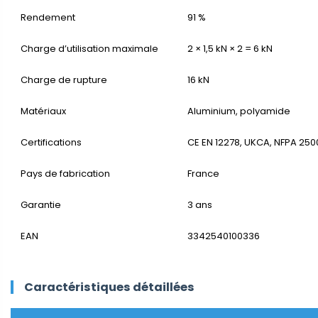
Rendement
91 %
Charge d’utilisation maximale
2 × 1,5 kN × 2 = 6 kN
Charge de rupture
16 kN
Matériaux
Aluminium, polyamide
Certifications
CE EN 12278, UKCA, NFPA 250
Pays de fabrication
France
Garantie
3 ans
EAN
3342540100336
Caractéristiques détaillées