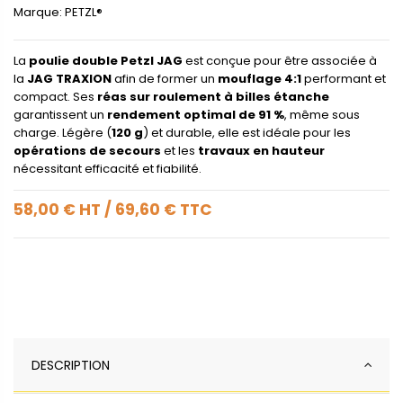
Marque:
PETZL®
La
poulie double Petzl JAG
est conçue pour être associée à
la
JAG TRAXION
afin de former un
mouflage 4:1
performant et
compact. Ses
réas sur roulement à billes étanche
garantissent un
rendement optimal de 91 %
, même sous
charge. Légère (
120 g
) et durable, elle est idéale pour les
opérations de secours
et les
travaux en hauteur
nécessitant efficacité et fiabilité.
58,00 €
HT
/
69,60 €
TTC
DESCRIPTION