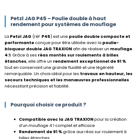
Petzl JAG P45 – Poulie double à haut
rendement pour systèmes de mouflage
La
Petzl JAG
(réf.
P45
) est une
poulie double compacte et
performante
conçue pour être utilisée avec la
poulie-
bloqueur double JAG TRAXION
afin de réaliser un
mouflage
4:1
. Grâce à ses
réas montés sur roulements à billes
étanches
, elle offre un
rendement exceptionnel de 91 %
tout en conservant une grande fluidité et une légèreté
remarquable. Un choix idéal pour les
travaux en hauteur, les
secours techniques et les manœuvres professionnelles
nécessitant précision et fiabilité.
Pourquoi choisir ce produit ?
Compatible avec la JAG TRAXION
pour la création
d’un mouflage 4:1 complet et efficace
Rendement de 91 %
grâce aux réas sur roulement à
billes étanches