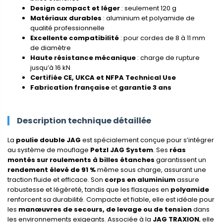
Design compact et léger
: seulement 120 g
Matériaux durables
: aluminium et polyamide de
qualité professionnelle
Excellente compatibilité
: pour cordes de 8 à 11 mm
de diamètre
Haute résistance mécanique
: charge de rupture
jusqu’à 16 kN
Certifiée CE, UKCA et NFPA Technical Use
Fabrication française
et
garantie 3 ans
Description technique détaillée
La
poulie double JAG
est spécialement conçue pour s’intégrer
au système de mouflage
Petzl JAG System
. Ses
réas
montés sur roulements à billes étanches
garantissent un
rendement élevé de 91 %
même sous charge, assurant une
traction fluide et efficace. Son
corps en aluminium
assure
robustesse et légèreté, tandis que les flasques en
polyamide
renforcent sa durabilité. Compacte et fiable, elle est idéale pour
les
manœuvres de secours, de levage ou de tension
dans
les environnements exigeants. Associée à la
JAG TRAXION
, elle