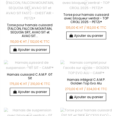
Torse pour harnais cuissard
avec bloqueur ventral - TOP
CROLL 2025 - PETZL®
Torse pour harnais cuissard
135,00 €
HT
/
162,00 €
TTC
(FALCON, FALCON MOUNTAIN,
SEQUOIA SRT, AVAO SIT et
Ajouter au panier
AVAO SIT...
110,00 €
HT
/
132,00 €
TTC
Ajouter au panier
Harnais cuissard C.A.M.P. GT
Sit
Harnais intégral C.A.M.P.
Golden Top Evo Alu
175,00 €
HT
/
210,00 €
TTC
270,00 €
HT
/
324,00 €
TTC
Ajouter au panier
Ajouter au panier