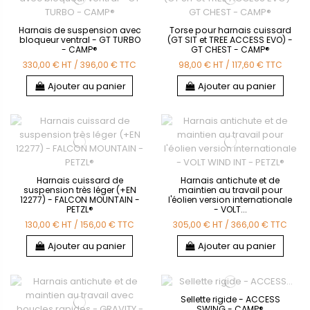
Harnais de suspension avec
Torse pour harnais cuissard
bloqueur ventral - GT TURBO
(GT SIT et TREE ACCESS EVO) -
- CAMP®
GT CHEST - CAMP®
330,00 €
HT
/
396,00 €
TTC
98,00 €
HT
/
117,60 €
TTC
Ajouter au panier
Ajouter au panier
Harnais cuissard de
Harnais antichute et de
suspension très léger (+EN
maintien au travail pour
12277) - FALCON MOUNTAIN -
l'éolien version internationale
PETZL®
- VOLT...
130,00 €
HT
/
156,00 €
TTC
305,00 €
HT
/
366,00 €
TTC
Ajouter au panier
Ajouter au panier
Sellette rigide - ACCESS
SWING - CAMP®