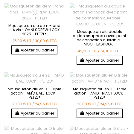
Mousqueton alu demi-rond
- À vis - OMNI SCREW-LOCK
Mousqueton alu double
2025 - PETZL®
action snaphook avec point
de connexion ouvrable -
25,00 €
HT
/
30,00 €
TTC
MGO - EASHOOK...
Ajouter au panier
42,50 €
HT
/
51,00 €
TTC
Ajouter au panier
Mousqueton alu en D - Triple
Mousqueton alu en D - Triple
action - AM'D BALL-LOCK -
action - AM'D TRIACT LOCK-
PETZL®
PETZL®
20,80 €
HT
/
24,96 €
TTC
20,80 €
HT
/
24,96 €
TTC
Ajouter au panier
Ajouter au panier