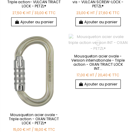
Triple action- VULCAN TRIACT
vis - VULCAN SCREW-LOCK -
LOCK - PETZL®
PETZL®
27,50 €
HT
/
33,00 €
TTC
23,00 €
HT
/
27,60 €
TTC
Ajouter au panier
Ajouter au panier
Mousqueton acier ovale -
Version internationale - Triple
action - OXAN TRIACT LOCK
INT...
17,00 €
HT
/
20,40 €
TTC
Ajouter au panier
Mousqueton acier ovale -
Triple action - OXAN TRIACT
LOCK - PETZL®
15,00 €
HT
/
18,00 €
TTC