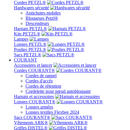
Cordes PETZL®
Hardwares sécurité
Antichutes mobiles
Bloqueurs Petzl®
Descendeurs
Harnais PETZL®
Kits PETZL®
Lampes
Longes PETZL®
Poulies PETZL®
Sacs PETZL®
COURANT
Accessoires et lancer
Cordes COURANT®
Cordes de rappel
Cordes d'accès
Cordes de rétention
Cordelette pour nœud autobloquant
Harnais et accessoires
Longes COURANT®
Longes armées
Longes textiles Flexbee 2024
Sacs COURANT®
Vêtements ARK®
Griffes DISTEL®