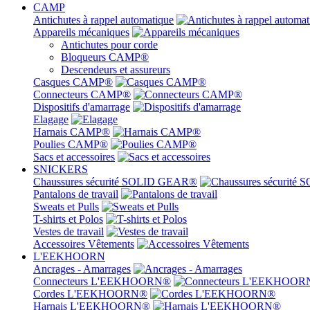
CAMP
Antichutes à rappel automatique
Appareils mécaniques
Antichutes pour corde
Bloqueurs CAMP®
Descendeurs et assureurs
Casques CAMP®
Connecteurs CAMP®
Dispositifs d'amarrage
Elagage
Harnais CAMP®
Poulies CAMP®
Sacs et accessoires
SNICKERS
Chaussures sécurité SOLID GEAR®
Pantalons de travail
Sweats et Pulls
T-shirts et Polos
Vestes de travail
Accessoires Vêtements
L'EEKHOORN
Ancrages - Amarrages
Connecteurs L'EEKHOORN®
Cordes L'EEKHOORN®
Harnais L'EEKHOORN®