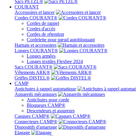
Sacs PETZL®
COURANT
Accessoires et lancer
Cordes COURANT®
Cordes de rappel
Cordes d'accès
Cordes de rétention
Cordelette pour nœud autobloquant
Harnais et accessoires
Longes COURANT®
Longes armées
Longes textiles Flexbee 2024
Sacs COURANT®
Vêtements ARK®
Griffes DISTEL®
CAMP
Antichutes à rappel automatique
Appareils mécaniques
Antichutes pour corde
Bloqueurs CAMP®
Descendeurs et assureurs
Casques CAMP®
Connecteurs CAMP®
Dispositifs d'amarrage
Elagage