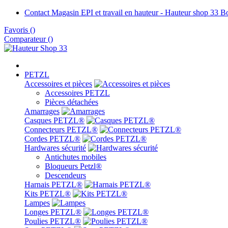
Contact Magasin EPI et travail en hauteur - Hauteur shop 33 
Favoris
(
)
Comparateur (
)
PETZL
Accessoires et pièces
Accessoires PETZL
Pièces détachées
Amarrages
Casques PETZL®
Connecteurs PETZL®
Cordes PETZL®
Hardwares sécurité
Antichutes mobiles
Bloqueurs Petzl®
Descendeurs
Harnais PETZL®
Kits PETZL®
Lampes
Longes PETZL®
Poulies PETZL®