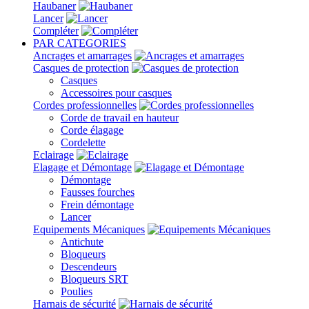
Haubaner
Lancer
Compléter
PAR CATEGORIES
Ancrages et amarrages
Casques de protection
Casques
Accessoires pour casques
Cordes professionnelles
Corde de travail en hauteur
Corde élagage
Cordelette
Eclairage
Elagage et Démontage
Démontage
Fausses fourches
Frein démontage
Lancer
Equipements Mécaniques
Antichute
Bloqueurs
Descendeurs
Bloqueurs SRT
Poulies
Harnais de sécurité