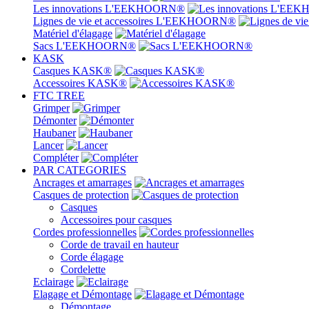
Les innovations L'EEKHOORN®
Lignes de vie et accessoires L'EEKHOORN®
Matériel d'élagage
Sacs L'EEKHOORN®
KASK
Casques KASK®
Accessoires KASK®
FTC TREE
Grimper
Démonter
Haubaner
Lancer
Compléter
PAR CATEGORIES
Ancrages et amarrages
Casques de protection
Casques
Accessoires pour casques
Cordes professionnelles
Corde de travail en hauteur
Corde élagage
Cordelette
Eclairage
Elagage et Démontage
Démontage