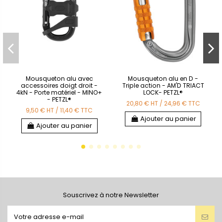
Mousqueton alu avec
Mousqueton alu en D -
accessoires doigt droit -
Triple action - AM'D TRIACT
4kN - Porte matériel - MINO+
LOCK- PETZL®
- PETZL®
20,80 €
HT
/
24,96 €
TTC
9,50 €
HT
/
11,40 €
TTC
Ajouter au panier
Ajouter au panier
Souscrivez à notre Newsletter