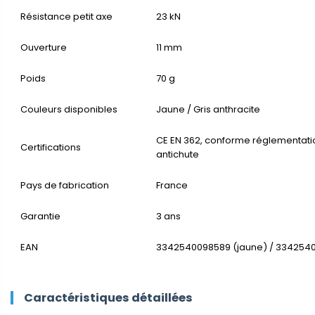
Résistance petit axe
23 kN
Ouverture
11 mm
Poids
70 g
Couleurs disponibles
Jaune / Gris anthracite
CE EN 362, conforme réglementati
Certifications
antichute
Pays de fabrication
France
Garantie
3 ans
EAN
3342540098589 (jaune) / 3342540
Caractéristiques détaillées