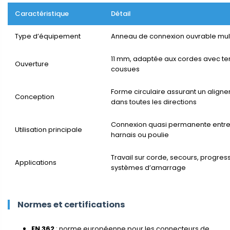
Caractéristique
Détail
Type d’équipement
Anneau de connexion ouvrable mult
11 mm, adaptée aux cordes avec te
Ouverture
cousues
Forme circulaire assurant un aligne
Conception
dans toutes les directions
Connexion quasi permanente entre
Utilisation principale
harnais ou poulie
Travail sur corde, secours, progress
Applications
systèmes d’amarrage
Normes et certifications
EN 362
: norme européenne pour les connecteurs de