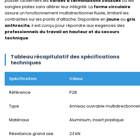
passer facilement les
cordes à terminaisons cousues
ou les
sangles plates sans altérer leur intégrité. La
forme circulaire
assure un fonctionnement multidirectionnel fluide, limitant les
contraintes sur les points d’attache. Disponible en
jaune
ou
gris
anthracite
, il est conçu pour répondre aux exigences des
professionnels du travail en hauteur et du secours
technique
.
Tableau récapitulatif des spécifications
techniques
Spécification
Valeur
Référence
P28
Type
Anneau ouvrable multidirectionnel
Matériaux
Aluminium, insert plastique
Résistance grand axe
23 kN