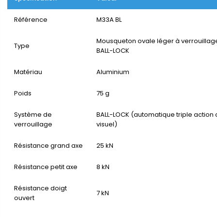
Référence
M33A BL
Mousqueton ovale léger à verrouilla
Type
BALL-LOCK
Matériau
Aluminium
Poids
75 g
Système de
BALL-LOCK (automatique triple action 
verrouillage
visuel)
Résistance grand axe
25 kN
Résistance petit axe
8 kN
Résistance doigt
7 kN
ouvert