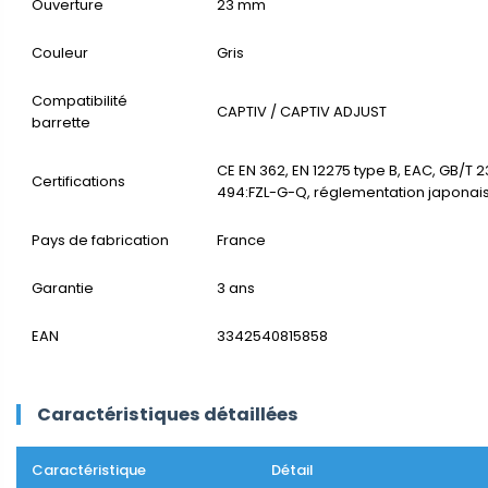
Ouverture
23 mm
Couleur
Gris
Compatibilité
CAPTIV / CAPTIV ADJUST
barrette
CE EN 362, EN 12275 type B, EAC, GB/T 2
Certifications
494:FZL-G-Q, réglementation japonais
Pays de fabrication
France
Garantie
3 ans
EAN
3342540815858
Caractéristiques détaillées
Caractéristique
Détail