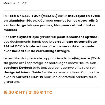
Marque:
PETZL®
Le
Petzl OK BALL-LOCK (M33A BL)
est un
mousqueton ovale
en aluminium léger
, idéal pour
connecter les appareils à
section large
tels que
poulies, bloqueurs et antichutes
mobiles
.
Sa
forme symétrique
garantit un
positionnement optimal
des équipements, tandis que le
verrouillage automatique
BALL-LOCK à triple action
offre une
sécurité maximale
avec
indicateur de verrouillage intégré
.
Le
profil en H
optimise le rapport
résistance/légèreté
(25 kN
sur grand axe) et protège les marquages contre l’usure. Son
système Keylock
évite tout accrochage involontaire et son
design intérieur fluide
facilite les manipulations. Compatible
avec la
barrette CAPTIV
pour une orientation parfaite sur le
grand axe.
18,30 €
HT
/
21,96 €
TTC