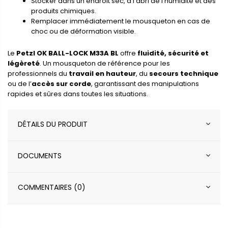
Stocker dans un endroit sec, à l’abri de l’humidité et des
produits chimiques.
Remplacer immédiatement le mousqueton en cas de
choc ou de déformation visible.
Le
Petzl OK BALL-LOCK M33A BL
offre
fluidité, sécurité et
légèreté
. Un mousqueton de référence pour les
professionnels du
travail en hauteur
, du
secours technique
ou de l’
accès sur corde
, garantissant des manipulations
rapides et sûres dans toutes les situations.
DÉTAILS DU PRODUIT
DOCUMENTS
COMMENTAIRES (0)