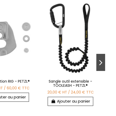
ation RIG - PETZL®
Sangle outil extensible -
S
TOOLEASH - PETZL®
péda
HT
/
60,00 €
TTC
20,00 €
HT
/
24,00 €
TTC
27
uter au panier
Ajouter au panier