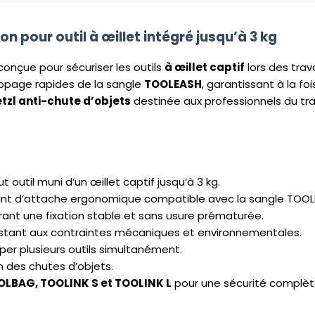
n pour outil à œillet intégré jusqu’à 3 kg
onçue pour sécuriser les outils
à œillet captif
lors des tra
lippage rapides de la sangle
TOOLEASH
, garantissant à la foi
etzl anti-chute d’objets
destinée aux professionnels du trav
t outil muni d’un œillet captif jusqu’à 3 kg.
int d’attache ergonomique compatible avec la sangle TOOL
rant une fixation stable et sans usure prématurée.
istant aux contraintes mécaniques et environnementales.
iper plusieurs outils simultanément.
n des chutes d’objets.
LBAG, TOOLINK S et TOOLINK L
pour une sécurité complèt