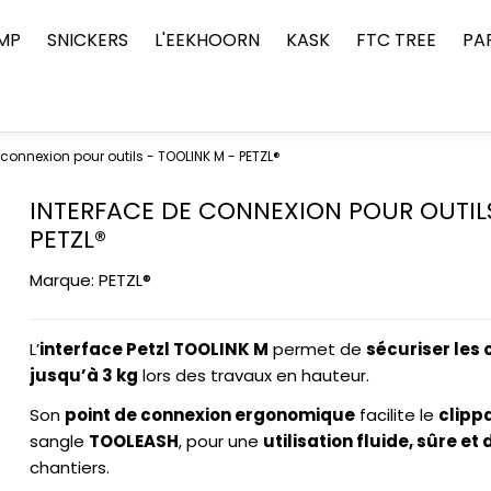
MP
SNICKERS
L'EEKHOORN
KASK
FTC TREE
PA
 connexion pour outils - TOOLINK M - PETZL®
INTERFACE DE CONNEXION POUR OUTILS
PETZL®
Marque:
PETZL®
L’
interface Petzl TOOLINK M
permet de
sécuriser les o
jusqu’à 3 kg
lors des travaux en hauteur.
Son
point de connexion ergonomique
facilite le
clipp
sangle
TOOLEASH
, pour une
utilisation fluide, sûre et
chantiers.