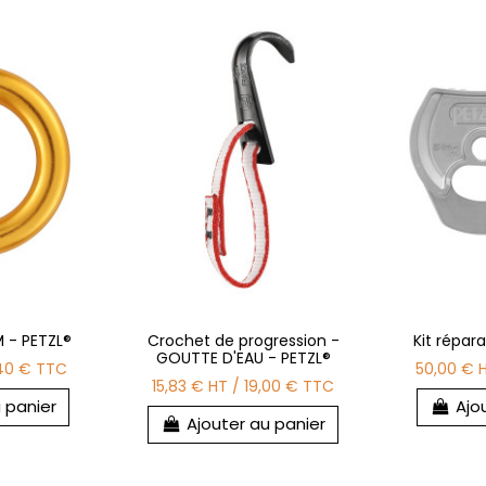
 - PETZL®
Crochet de progression -
Kit répar
GOUTTE D'EAU - PETZL®
40 €
TTC
50,00 €
15,83 €
HT
/
19,00 €
TTC
 panier
Ajo
Ajouter au panier