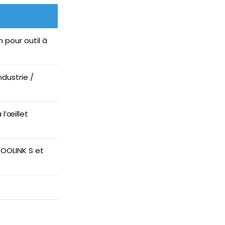
 pour outil à
ndustrie /
 l’œillet
OOLINK S et