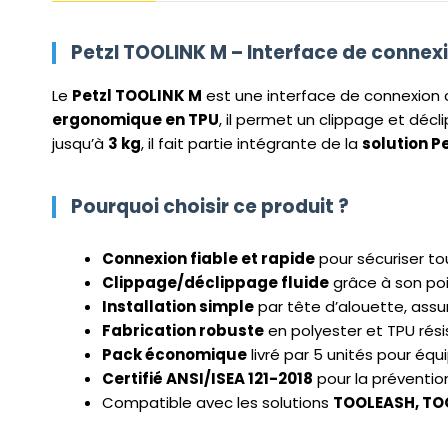
Petzl TOOLINK M – Interface de connexio
Le
Petzl TOOLINK M
est une interface de connexion c
ergonomique en TPU
, il permet un clippage et déc
jusqu’à
3 kg
, il fait partie intégrante de la
solution P
Pourquoi choisir ce produit ?
Connexion fiable et rapide
pour sécuriser tou
Clippage/déclippage fluide
grâce à son po
Installation simple
par tête d’alouette, assu
Fabrication robuste
en polyester et TPU rés
Pack économique
livré par 5 unités pour équ
Certifié ANSI/ISEA 121-2018
pour la préventio
Compatible avec les solutions
TOOLEASH, TOO