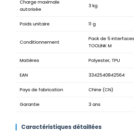
Charge maximale
3 kg
autorisée
Poids unitaire
11 g
Pack de 5 interface
Conditionnement
TOOLINK M
Matières
Polyester, TPU
EAN
3342540842564
Pays de fabrication
Chine (CN)
Garantie
3 ans
Caractéristiques détaillées