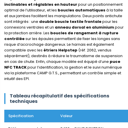
inclinables et réglables en hauteur
pour un positionnement
optimal de l’utilisateur, et les
boucles automatiques
à la taille
et aux jambes facilitent les manipulations. Deux points antichute
sont intégrés : une
double boucle textile frontale
pour les
connexions ventrales et un
anneau dorsal en aluminium
pour
la protection arrière. Les
boucles de rangement à rupture
contrôlée
sur les épaules permettent de fixer les longes sans
risque d’accrochage dangereux. Le harnais est également
compatible avec les
étriers Helpstep
(réf. 2062, vendus
séparément), destinés à réduire le traumatisme de suspension
en cas de chute. Enfin, chaque modèle est équipé d’une
puce
NFC TRACK
pour l’identification, la gestion et le suivi numérique
via la plateforme CAMP G.T.S., permettant un contrôle simple et
intuitif des EPI.
Tableau récapitulatif des spécifications
techniques
Spécification
Valeur