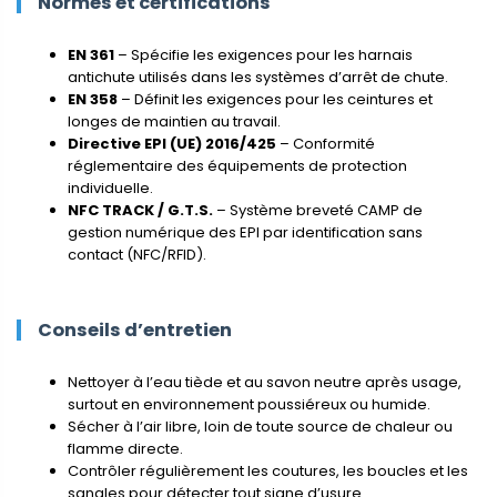
Normes et certifications
EN 361
– Spécifie les exigences pour les harnais
antichute utilisés dans les systèmes d’arrêt de chute.
EN 358
– Définit les exigences pour les ceintures et
longes de maintien au travail.
Directive EPI (UE) 2016/425
– Conformité
réglementaire des équipements de protection
individuelle.
NFC TRACK / G.T.S.
– Système breveté CAMP de
gestion numérique des EPI par identification sans
contact (NFC/RFID).
Conseils d’entretien
Nettoyer à l’eau tiède et au savon neutre après usage,
surtout en environnement poussiéreux ou humide.
Sécher à l’air libre, loin de toute source de chaleur ou
flamme directe.
Contrôler régulièrement les coutures, les boucles et les
sangles pour détecter tout signe d’usure.