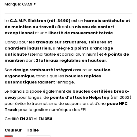
Marque:
CAMP®
Le
C.A.M.P. Elektron (réf. 3490)
est un
harnais antichute et
de maintien au travail
offrant un
niveau de confort
exceptionnel
et une
liberté de mouvement totale
.
Conçu pour les
travaux sur structures, toitures et
chantiers industriels
, il intègre
2 points d’ancrage
antichute
(sternal textile et dorsal aluminium) et
4 points de
maintien
dont
2 latéraux réglables en hauteur
.
Son
design rembourré intégral
assure un
soutien
ergonomique
, tandis que les
boucles rapides
automatiques
facilitent l’enfilage.
Le harnais dispose également de
boucles certifiées break-
away
pour longes, de
points d’attache Helpstep
(réf. 2062)
pour éviter le traumatisme de suspension, et d’une
puce NFC
Track
pour la gestion numérique des EPI.
Certifié
EN 361
et
EN 358
.
Couleur
Taille