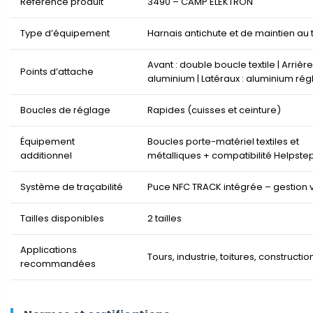
Référence produit
3490 – CAMP ELEKTRON
Type d’équipement
Harnais antichute et de maintien au t
Avant : double boucle textile | Arrièr
Points d’attache
aluminium | Latéraux : aluminium rég
Boucles de réglage
Rapides (cuisses et ceinture)
Équipement
Boucles porte-matériel textiles et
additionnel
métalliques + compatibilité Helpste
Système de traçabilité
Puce NFC TRACK intégrée – gestion vi
Tailles disponibles
2 tailles
Applications
Tours, industrie, toitures, constructio
recommandées