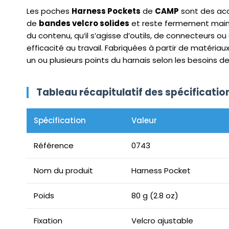
Les poches
Harness Pockets
de
CAMP
sont des acc
de
bandes velcro solides
et reste fermement main
du contenu, qu’il s’agisse d’outils, de connecteurs ou
efficacité au travail. Fabriquées à partir de matéria
un ou plusieurs points du harnais selon les besoins de l
Tableau récapitulatif des spécificati
Spécification
Valeur
Référence
0743
Nom du produit
Harness Pocket
Poids
80 g (2.8 oz)
Fixation
Velcro ajustable