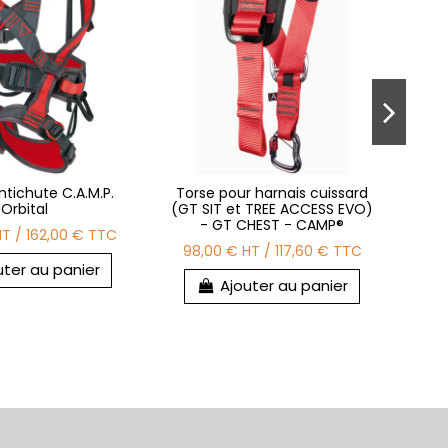
ntichute C.A.M.P.
Torse pour harnais cuissard
H
Orbital
(GT SIT et TREE ACCESS EVO)
- GT CHEST - CAMP®
HT
/
162,00 €
TTC
270
98,00 €
HT
/
117,60 €
TTC
uter au panier
Ajouter au panier