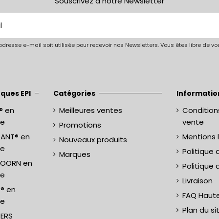
Souscrivez à notre Newsletter
dresse e-mail soit utilisée pour recevoir nos Newsletters. Vous êtes libre de 
ques EPI
Catégories
Informatio
® en
Meilleures ventes
Condition
ne
vente
Promotions
RANT® en
Mentions 
Nouveaux produits
ne
Politique 
Marques
KHOORN en
Politique
ne
Livraison
P® en
FAQ Haut
ne
Plan du si
KERS