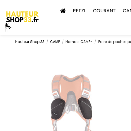
PETZL
COURANT
CA
Hauteur Shop 33
CAMP
Harnais CAMP®
Paire de poches p