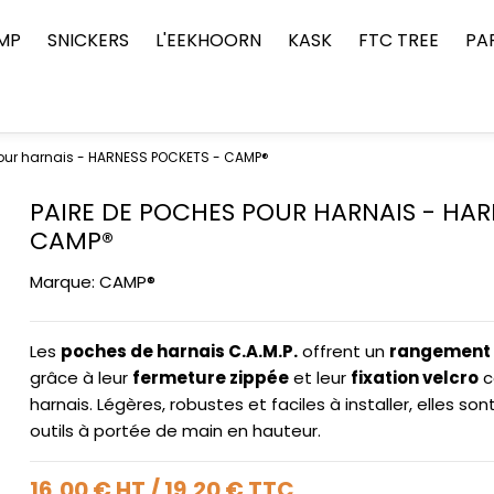
MP
SNICKERS
L'EEKHOORN
KASK
FTC TREE
PA
our harnais - HARNESS POCKETS - CAMP®
PAIRE DE POCHES POUR HARNAIS - HAR
CAMP®
Marque:
CAMP®
Les
poches de harnais C.A.M.P.
offrent un
rangement 
grâce à leur
fermeture zippée
et leur
fixation velcro
c
harnais. Légères, robustes et faciles à installer, elles so
outils à portée de main en hauteur.
16,00 €
HT
/
19,20 €
TTC