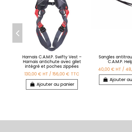
Harnais C.A.M.P. Swifty Vest –
Sangles antitr
Harnais antichute avec gilet
C.A.M.P. He
intégré et poches zippées
40,00 €
HT
/
48
130,00 €
HT
/
156,00 €
TTC
Ajouter au
Ajouter au panier