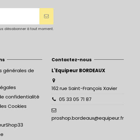
vous désabonner à tout moment.
ns
Contactez-nous
s générales de
L'Equipeur BORDEAUX
légales
162 rue Saint-François Xavier
de confidentialité
05 33 05 71 87
 des Cookies
proshop.bordeaux@equipeur.fr
eurShop33
te