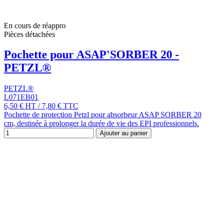
En cours de réappro
Pièces détachées
Pochette pour ASAP'SORBER 20 -
PETZL®
PETZL®
L071EB01
6,50 €
HT
/
7,80 €
TTC
Pochette de protection Petzl pour absorbeur ASAP SORBER 20
cm, destinée à prolonger la durée de vie des EPI professionnels.
Ajouter au panier