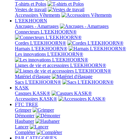
T-shirts et Polos
Vestes de travail
Accessoires Vêtements
L'EEKHOORN
Ancrages - Amarrages
Connecteurs L'EEKHOORN®
Cordes L'EEKHOORN®
Harnais L'EEKHOORN®
Les innovations L'EEKHOORN®
Lignes de vie et accessoires L'EEKHOORN®
Matériel d'élagage
Sacs L'EEKHOORN®
KASK
Casques KASK®
Accessoires KASK®
FTC TREE
Grimper
Démonter
Haubaner
Lancer
Compléter
PAR CATEGORIES