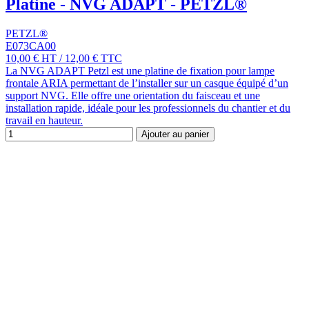
Platine - NVG ADAPT - PETZL®
PETZL®
E073CA00
10,00 €
HT
/
12,00 €
TTC
La NVG ADAPT Petzl est une platine de fixation pour lampe
frontale ARIA permettant de l’installer sur un casque équipé d’un
support NVG. Elle offre une orientation du faisceau et une
installation rapide, idéale pour les professionnels du chantier et du
travail en hauteur.
Ajouter au panier