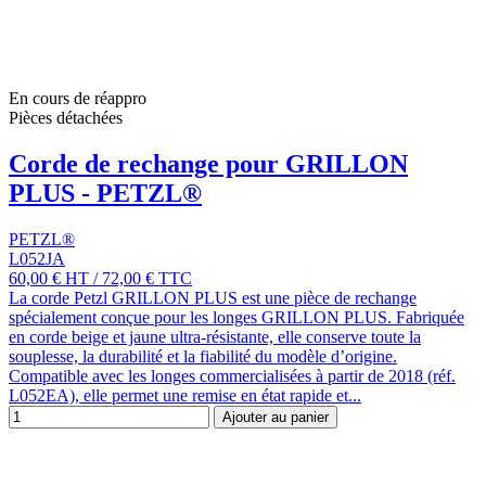
En cours de réappro
Pièces détachées
Corde de rechange pour GRILLON
PLUS - PETZL®
PETZL®
L052JA
60,00 €
HT
/
72,00 €
TTC
La corde Petzl GRILLON PLUS est une pièce de rechange
spécialement conçue pour les longes GRILLON PLUS. Fabriquée
en corde beige et jaune ultra-résistante, elle conserve toute la
souplesse, la durabilité et la fiabilité du modèle d’origine.
Compatible avec les longes commercialisées à partir de 2018 (réf.
L052EA), elle permet une remise en état rapide et...
Ajouter au panier