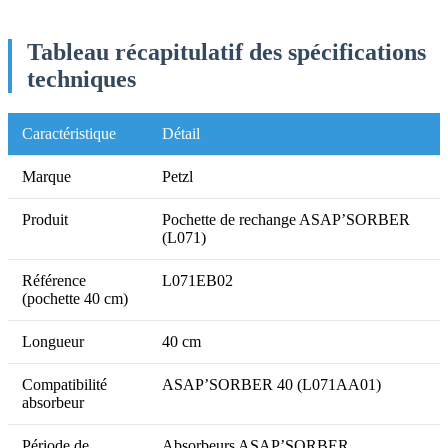
Tableau récapitulatif des spécifications
techniques
Caractéristique
Détail
Marque
Petzl
Produit
Pochette de rechange ASAP’SORBER
(L071)
Référence
L071EB02
(pochette 40 cm)
Longueur
40 cm
Compatibilité
ASAP’SORBER 40 (L071AA01)
absorbeur
Période de
Absorbeurs ASAP’SORBER