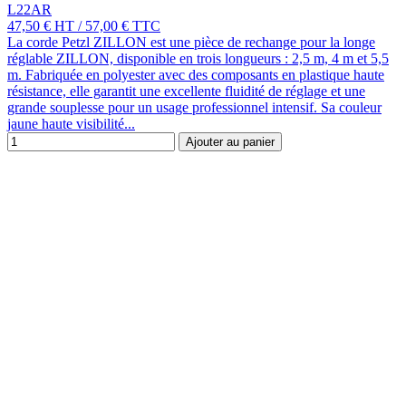
L22AR
47,50 €
HT
/
57,00 €
TTC
La corde Petzl ZILLON est une pièce de rechange pour la longe
réglable ZILLON, disponible en trois longueurs : 2,5 m, 4 m et 5,5
m. Fabriquée en polyester avec des composants en plastique haute
résistance, elle garantit une excellente fluidité de réglage et une
grande souplesse pour un usage professionnel intensif. Sa couleur
jaune haute visibilité...
Ajouter au panier