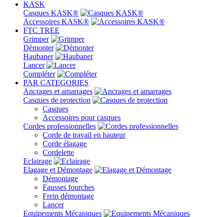
KASK
Casques KASK®
Accessoires KASK®
FTC TREE
Grimper
Démonter
Haubaner
Lancer
Compléter
PAR CATEGORIES
Ancrages et amarrages
Casques de protection
Casques
Accessoires pour casques
Cordes professionnelles
Corde de travail en hauteur
Corde élagage
Cordelette
Eclairage
Elagage et Démontage
Démontage
Fausses fourches
Frein démontage
Lancer
Equipements Mécaniques