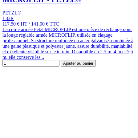
PETZL®
L33R
117,50 €
HT
/
141,00 €
TTC
La corde armée Petzl MICROFLIP est une pièce de rechange pour
la longe réglable armée MICROFLIP, utilisée en élagage
professionnel. Sa structure renforcée en acier galvanisé, combinée à
une gaine plastique et polyester jaune, assure durabilité, maniabilité
et excellente visibilité sur le terrain. Disponible en 2,5 m, 4 m et 5,5
m, elle conserve les...
Ajouter au panier