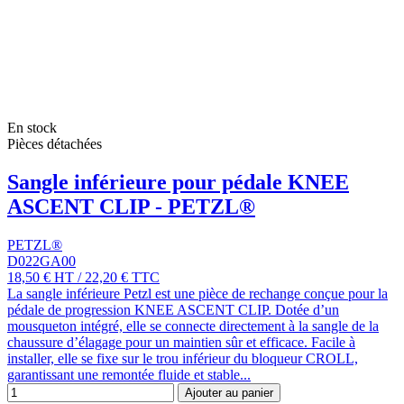
En stock
Pièces détachées
Sangle inférieure pour pédale KNEE
ASCENT CLIP - PETZL®
PETZL®
D022GA00
18,50 €
HT
/
22,20 €
TTC
La sangle inférieure Petzl est une pièce de rechange conçue pour la
pédale de progression KNEE ASCENT CLIP. Dotée d’un
mousqueton intégré, elle se connecte directement à la sangle de la
chaussure d’élagage pour un maintien sûr et efficace. Facile à
installer, elle se fixe sur le trou inférieur du bloqueur CROLL,
garantissant une remontée fluide et stable...
Ajouter au panier