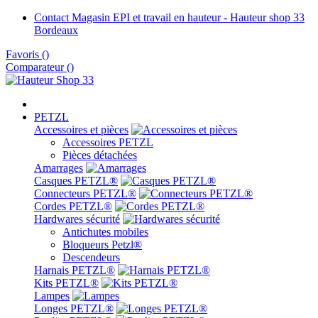
Contact Magasin EPI et travail en hauteur - Hauteur shop 33
Bordeaux
Favoris
(
)
Comparateur (
)
PETZL
Accessoires et pièces
Accessoires PETZL
Pièces détachées
Amarrages
Casques PETZL®
Connecteurs PETZL®
Cordes PETZL®
Hardwares sécurité
Antichutes mobiles
Bloqueurs Petzl®
Descendeurs
Harnais PETZL®
Kits PETZL®
Lampes
Longes PETZL®