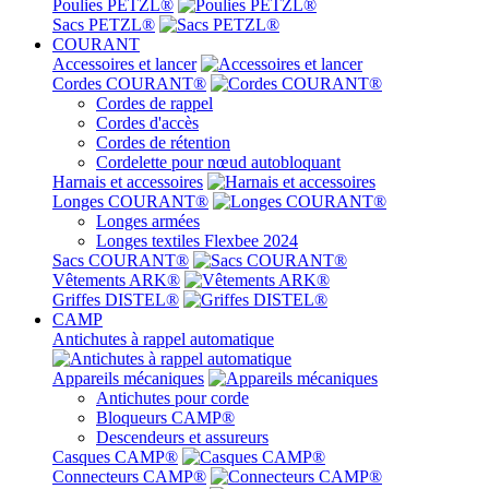
Poulies PETZL®
Sacs PETZL®
COURANT
Accessoires et lancer
Cordes COURANT®
Cordes de rappel
Cordes d'accès
Cordes de rétention
Cordelette pour nœud autobloquant
Harnais et accessoires
Longes COURANT®
Longes armées
Longes textiles Flexbee 2024
Sacs COURANT®
Vêtements ARK®
Griffes DISTEL®
CAMP
Antichutes à rappel automatique
Appareils mécaniques
Antichutes pour corde
Bloqueurs CAMP®
Descendeurs et assureurs
Casques CAMP®
Connecteurs CAMP®