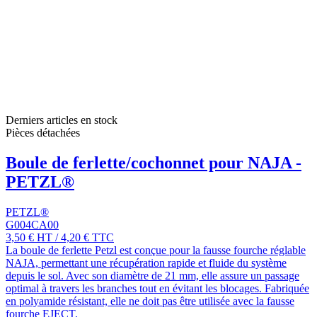
Derniers articles en stock
Pièces détachées
Boule de ferlette/cochonnet pour NAJA -
PETZL®
PETZL®
G004CA00
3,50 €
HT
/
4,20 €
TTC
La boule de ferlette Petzl est conçue pour la fausse fourche réglable
NAJA, permettant une récupération rapide et fluide du système
depuis le sol. Avec son diamètre de 21 mm, elle assure un passage
optimal à travers les branches tout en évitant les blocages. Fabriquée
en polyamide résistant, elle ne doit pas être utilisée avec la fausse
fourche EJECT.