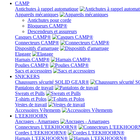
CAMP
Antichutes à rappel automatique
Appareils mécaniques
Antichutes pour corde
Bloqueurs CAMP®
Descendeurs et assureurs
Casques CAMP®
Connecteurs CAMP®
Dispositifs d'amarrage
Elagage
Harnais CAMP®
Poulies CAMP®
Sacs et accessoires
SNICKERS
Chaussures sécurité SOLID GEAR®
Pantalons de travail
Sweats et Pulls
T-shirts et Polos
Vestes de travail
Accessoires Vêtements
L'EEKHOORN
Ancrages - Amarrages
Connecteurs L'EEKHOORN®
Cordes L'EEKHOORN®
Harnais L'EEKHOORN®