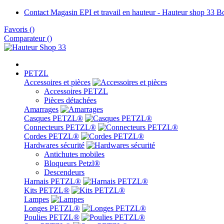
Contact Magasin EPI et travail en hauteur - Hauteur shop 33 
Favoris
(
)
Comparateur (
)
PETZL
Accessoires et pièces
Accessoires PETZL
Pièces détachées
Amarrages
Casques PETZL®
Connecteurs PETZL®
Cordes PETZL®
Hardwares sécurité
Antichutes mobiles
Bloqueurs Petzl®
Descendeurs
Harnais PETZL®
Kits PETZL®
Lampes
Longes PETZL®
Poulies PETZL®