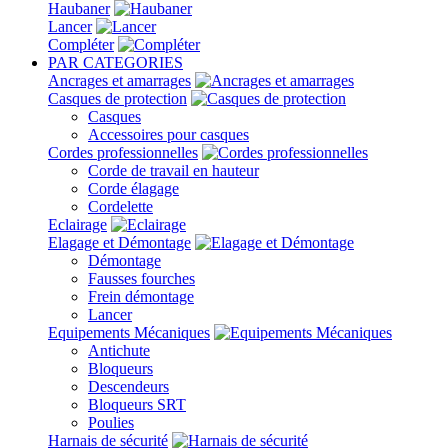
Haubaner
Lancer
Compléter
PAR CATEGORIES
Ancrages et amarrages
Casques de protection
Casques
Accessoires pour casques
Cordes professionnelles
Corde de travail en hauteur
Corde élagage
Cordelette
Eclairage
Elagage et Démontage
Démontage
Fausses fourches
Frein démontage
Lancer
Equipements Mécaniques
Antichute
Bloqueurs
Descendeurs
Bloqueurs SRT
Poulies
Harnais de sécurité