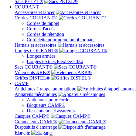
Sacs PETZL®
COURANT
Accessoires et lancer
Cordes COURANT®
Cordes de rappel
Cordes d'accès
Cordes de rétention
Cordelette pour nœud autobloquant
Harnais et accessoires
Longes COURANT®
Longes armées
Longes textiles Flexbee 2024
Sacs COURANT®
Vêtements ARK®
Griffes DISTEL®
CAMP
Antichutes à rappel automatique
Appareils mécaniques
Antichutes pour corde
Bloqueurs CAMP®
Descendeurs et assureurs
Casques CAMP®
Connecteurs CAMP®
Dispositifs d'amarrage
Elagage