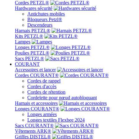
Cordes PETZL®
Hardwares sécurité
Antichutes mobiles
Bloqueurs Petzl®
Descendeurs
Harnais PETZL®
Kits PETZL®
Lampes
Longes PETZL®
Poulies PETZL®
Sacs PETZL®
COURANT
Accessoires et lancer
Cordes COURANT®
Cordes de rappel
Cordes d'accès
Cordes de rétention
Cordelette pour nœud autobloquant
Harnais et accessoires
Longes COURANT®
Longes armées
Longes textiles Flexbee 2024
Sacs COURANT®
Vêtements ARK®
Griffes DISTEL®