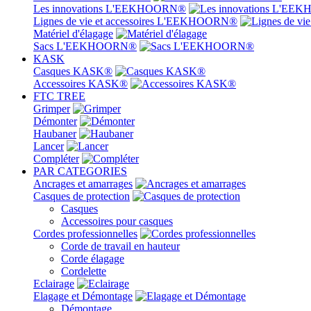
Les innovations L'EEKHOORN®
Lignes de vie et accessoires L'EEKHOORN®
Matériel d'élagage
Sacs L'EEKHOORN®
KASK
Casques KASK®
Accessoires KASK®
FTC TREE
Grimper
Démonter
Haubaner
Lancer
Compléter
PAR CATEGORIES
Ancrages et amarrages
Casques de protection
Casques
Accessoires pour casques
Cordes professionnelles
Corde de travail en hauteur
Corde élagage
Cordelette
Eclairage
Elagage et Démontage
Démontage