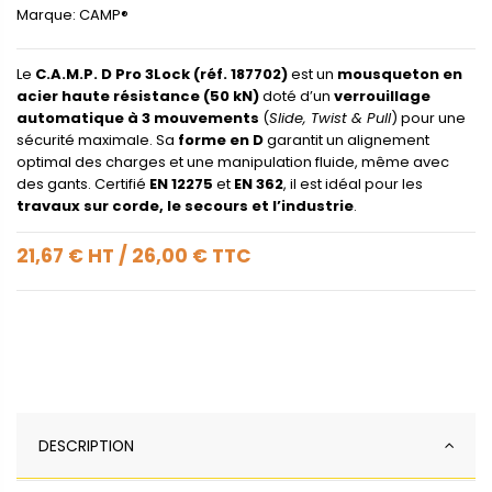
Marque:
CAMP®
Le
C.A.M.P. D Pro 3Lock (réf. 187702)
est un
mousqueton en
acier haute résistance (50 kN)
doté d’un
verrouillage
automatique à 3 mouvements
(
Slide, Twist & Pull
) pour une
sécurité maximale. Sa
forme en D
garantit un alignement
optimal des charges et une manipulation fluide, même avec
des gants. Certifié
EN 12275
et
EN 362
, il est idéal pour les
travaux sur corde, le secours et l’industrie
.
21,67 €
HT
/
26,00 €
TTC
DESCRIPTION