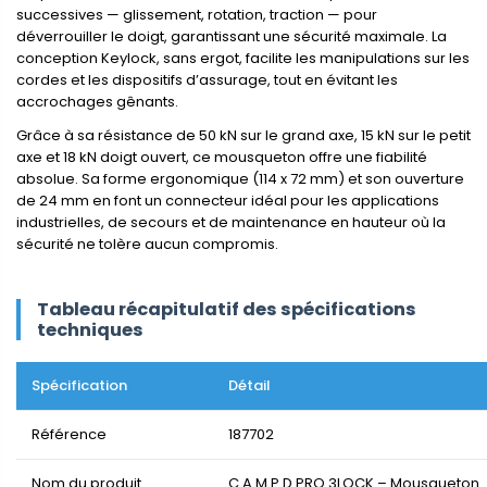
successives — glissement, rotation, traction — pour
déverrouiller le doigt, garantissant une sécurité maximale. La
conception Keylock, sans ergot, facilite les manipulations sur les
cordes et les dispositifs d’assurage, tout en évitant les
accrochages gênants.
Grâce à sa résistance de 50 kN sur le grand axe, 15 kN sur le petit
axe et 18 kN doigt ouvert, ce mousqueton offre une fiabilité
absolue. Sa forme ergonomique (114 x 72 mm) et son ouverture
de 24 mm en font un connecteur idéal pour les applications
industrielles, de secours et de maintenance en hauteur où la
sécurité ne tolère aucun compromis.
Tableau récapitulatif des spécifications
techniques
Spécification
Détail
Référence
187702
Nom du produit
C.A.M.P D PRO 3LOCK – Mousqueton