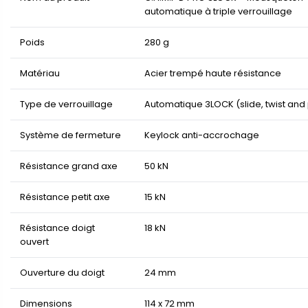
automatique à triple verrouillage
Poids
280 g
Matériau
Acier trempé haute résistance
Type de verrouillage
Automatique 3LOCK (slide, twist and 
Système de fermeture
Keylock anti-accrochage
Résistance grand axe
50 kN
Résistance petit axe
15 kN
Résistance doigt
18 kN
ouvert
Ouverture du doigt
24 mm
Dimensions
114 x 72 mm