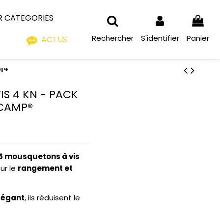
R CATEGORIES
Rechercher
S'identifier
Panier
ACTUS
MP®
S 4 KN - PACK
 CAMP®
5 mousquetons à vis
our le
rangement et
légant
, ils réduisent le