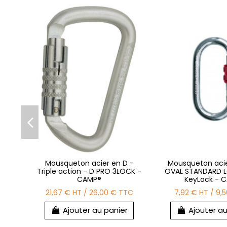
Mousqueton acier en D -
Mousqueton acier
Triple action - D PRO 3LOCK -
OVAL STANDARD 
CAMP®
KeyLock - 
21,67 €
HT
/
26,00 €
TTC
7,92 €
HT
/
9,
Ajouter au panier
Ajouter au