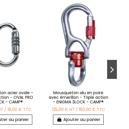
on acier ovale -
Mousqueton alu en poire
M
ction - OVAL PRO
avec émerillon - Triple action
Dou
CK - CAMP®
- ENIGMA 3LOCK - CAMP®
HT
/
18,00 €
TTC
125,00 €
HT
/
150,00 €
TTC
1
uter au panier
Ajouter au panier