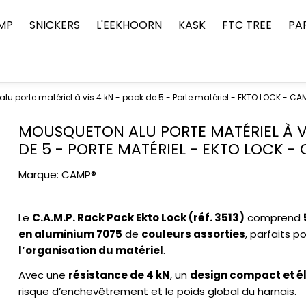
MP
SNICKERS
L'EEKHOORN
KASK
FTC TREE
PA
u porte matériel à vis 4 kN - pack de 5 - Porte matériel - EKTO LOCK - CA
MOUSQUETON ALU PORTE MATÉRIEL À VI
DE 5 - PORTE MATÉRIEL - EKTO LOCK -
Marque:
CAMP®
Le
C.A.M.P. Rack Pack Ekto Lock (réf. 3513)
comprend
en aluminium 7075
de
couleurs assorties
, parfaits p
l’organisation du matériel
.
Avec une
résistance de 4 kN
, un
design compact et é
risque d’enchevêtrement et le poids global du harnais.