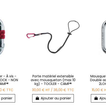
 - À vis -
Porte matériel extensible
Mousquet
LOCK - NON
avec mousqueton (max 10
Double a
CAMP®
kg) - TOOLER - CAMP®
2LO
50 €
TTC
30,00 €
HT
/
36,00 €
TTC
15,00 €
 panier
Ajouter au panier
Ajo