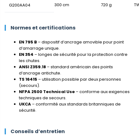
300 cm
720 g
T
G200AA04
Normes et certifications
EN 795 B
– dispositif d’ancrage amovible pour point
d’amarrage unique.
EN 354
– longes de sécurité pour la protection contre
les chutes.
ANSI Z359.18
– standard américain des points
d’ancrage antichute.
TS 16415
– utilisation possible par deux personnes
(secours).
NFPA 2500 Technical Use
– conforme aux exigences
techniques de secours.
UKCA
– conformité aux standards britanniques de
sécurité.
Conseils d’entretien