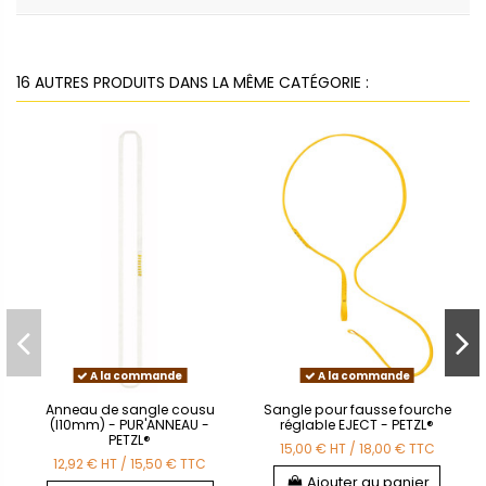
16 AUTRES PRODUITS DANS LA MÊME CATÉGORIE :
A la commande
A la commande
Anneau de sangle cousu
Sangle pour fausse fourche
(l10mm) - PUR'ANNEAU -
réglable EJECT - PETZL®
PETZL®
15,00 €
HT
/
18,00 €
TTC
12,92 €
HT
/
15,50 €
TTC
Ajouter au panier