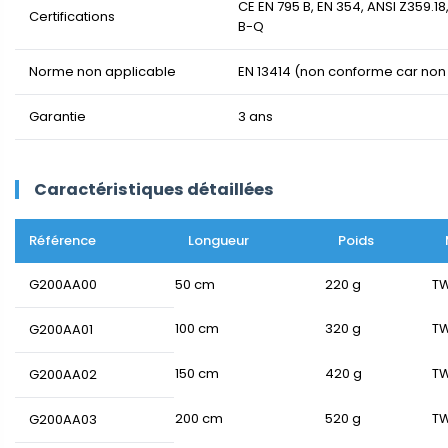
CE EN 795 B, EN 354, ANSI Z359.1
Certifications
B-Q
Norme non applicable
EN 13414 (non conforme car non
Garantie
3 ans
Caractéristiques détaillées
Référence
Longueur
Poids
G200AA00
50 cm
220 g
T
100 cm
320 g
T
G200AA01
150 cm
420 g
T
G200AA02
200 cm
520 g
T
G200AA03