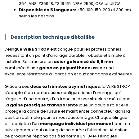
354, ANSI Z359.18, TS 16415, NFPA 2500, CSA et UKCA.
Disponible en 5 longueurs :
50, 100, 150, 200 et 300 cm
selon les besoins.
Description technique détaillée
L’élingue
WIRE STROP
est conçue pour les professionnels
nécessitant un point d’ancrage durable, robuste et simple à
installer. Sa structure en
acier galvanisé de 6,5 mm
combinée à une
gaine en polyuréthane
assure une
excellente résistance à l’abrasion et aux conditions extérieures.
Grâce à ses
deux extrémités asymétriques
, la WIRE STROP
s’adapte à de nombreuses configurations d’ancrage, qu’il
s’agisse d’une poutre, d’un tronc ou d’une structure métallique.
La
gaine plastique transparente
joue un double rôle : elle
protège la corde de l’usure et maintient le connecteur dans la
position optimale pour le mousquetonnage. Chaque élingue
est équipée d’un
marquage individuel permanent
pour un
suivi rigoureux tout au long de sa durée d’utilisation. Attention :
ce produit ne répond pas à la norme EN 13414 (élingues