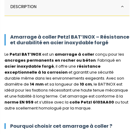
DESCRIPTION
Amarrage à coller Petzl BAT’INOX – Résistance
et durabilité en acier inoxydable forgé
Le
Petzl BAT’INOX
est un
amarrage à coller
conçu pour les
ancrages permanents en rocher ou béton
. Fabriqué en
acier inoxydable forgé
, il offre une
résistance
exceptionnelle à la corrosion
et garantit une sécurité
durable même dans les environnements exigeants. Avec son
diamètre de
14 mm
et sa longueur de
10 cm
, le BAT’INOX est
idéal pour les fixations nécessitant une haute tenue mécanique
et une fiabilité à long terme. Cet amarrage est conforme à la
norme EN 959
et s’utilise avec la
colle Petzl G103AA00
ou tout
autre scellement homologué par la marque.
Pourquoi choisir cet amarrage à coller ?