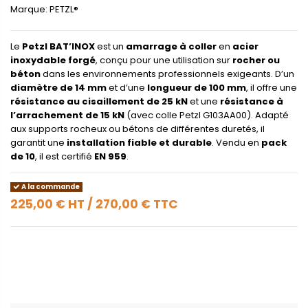
Marque:
PETZL®
Le
Petzl BAT’INOX
est un
amarrage à coller
en
acier
inoxydable forgé
, conçu pour une utilisation sur
rocher ou
béton
dans les environnements professionnels exigeants. D’un
diamètre de 14 mm
et d’une
longueur de 100 mm
, il offre une
résistance au cisaillement de 25 kN
et une
résistance à
l’arrachement de 15 kN
(avec colle Petzl G103AA00). Adapté
aux supports rocheux ou bétons de différentes duretés, il
garantit une
installation fiable et durable
. Vendu en
pack
de 10
, il est certifié
EN 959
.
A la commande
225,00 €
HT
/
270,00 €
TTC