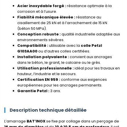
Acier inoxydable forgé :
résistance optimale à la
corrosion et à l’usure.
Fiabilité mécanique élevée :
résistance au
cisaillement de 25 kN et à l’arrachement de 15 kN
(béton 50 MPa).
Conception robuste :
qualité industrielle adaptée aux
environnements sévères.
Compatibilité :
utilisable avec la
colle Petzl
G103AA00
ou d’autres colles certifiées.
Installation polyvalente :
convient aux ancrages
dans le béton, le granit, le calcaire ou le grès.
Utilisation professionnelle :
idéal pour les travaux en
hauteur, l’industrie et le secours.
Certification EN 959 :
conforme aux exigences
européennes pour les ancrages permanents.
Garantie Petzl :
3 ans.
Description technique détaillée
L’amarrage
BAT’INOX
se fixe par collage dans un perçage de
16 mm de diamètre
et de
10 à 10,5 cm de profondeur
. Il est