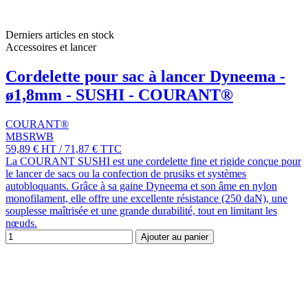
Derniers articles en stock
Accessoires et lancer
Cordelette pour sac à lancer Dyneema -
ø1,8mm - SUSHI - COURANT®
COURANT®
MBSRWB
59,89 €
HT
/
71,87 €
TTC
La COURANT SUSHI est une cordelette fine et rigide conçue pour
le lancer de sacs ou la confection de prusiks et systèmes
autobloquants. Grâce à sa gaine Dyneema et son âme en nylon
monofilament, elle offre une excellente résistance (250 daN), une
souplesse maîtrisée et une grande durabilité, tout en limitant les
nœuds.
Ajouter au panier