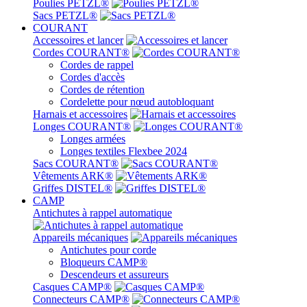
Poulies PETZL®
Sacs PETZL®
COURANT
Accessoires et lancer
Cordes COURANT®
Cordes de rappel
Cordes d'accès
Cordes de rétention
Cordelette pour nœud autobloquant
Harnais et accessoires
Longes COURANT®
Longes armées
Longes textiles Flexbee 2024
Sacs COURANT®
Vêtements ARK®
Griffes DISTEL®
CAMP
Antichutes à rappel automatique
Appareils mécaniques
Antichutes pour corde
Bloqueurs CAMP®
Descendeurs et assureurs
Casques CAMP®
Connecteurs CAMP®