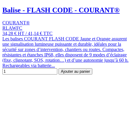
Balise - FLASH CODE - COURANT®
COURANT®
RLAWFC
34,28 €
HT
/
41,14 €
TTC
Les balises COURANT FLASH CODE Jaune et Orange assurent
une signalisation lumineuse puissante et durable, idéales pour la
sécurité sur zones d’intervention, chantiers ou routes. Compactes,
résistantes et étanches IP68, elles disposent de 9 modes d’éclairage
(fixe, clignotant, SOS, rotation…) et d’une autonomie jusqu’à 60 h.
Rechargeables via batterie...
Ajouter au panier