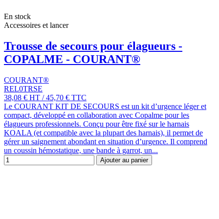
En stock
Accessoires et lancer
Trousse de secours pour élagueurs -
COPALME - COURANT®
COURANT®
REL0TRSE
38,08 €
HT
/
45,70 €
TTC
Le COURANT KIT DE SECOURS est un kit d’urgence léger et
compact, développé en collaboration avec Copalme pour les
élagueurs professionnels. Conçu pour être fixé sur le harnais
KOALA (et compatible avec la plupart des harnais), il permet de
gérer un saignement abondant en situation d’urgence. Il comprend
un coussin hémostatique, une bande à garrot, un...
Ajouter au panier