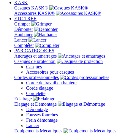
KASK
Casques KASK®
Accessoires KASK®
FTC TREE
Grimper
Démonter
Haubaner
Lancer
Compléter
PAR CATEGORIES
Ancrages et amarrages
Casques de protection
Casques
Accessoires pour casques
Cordes professionnelles
Corde de travail en hauteur
Corde élagage
Cordelette
Eclairage
Elagage et Démontage
Démontage
Fausses fourches
Frein démontage
Lancer
Equipements Mécaniques