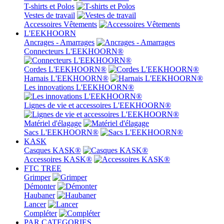
T-shirts et Polos
Vestes de travail
Accessoires Vêtements
L'EEKHOORN
Ancrages - Amarrages
Connecteurs L'EEKHOORN®
Cordes L'EEKHOORN®
Harnais L'EEKHOORN®
Les innovations L'EEKHOORN®
Lignes de vie et accessoires L'EEKHOORN®
Matériel d'élagage
Sacs L'EEKHOORN®
KASK
Casques KASK®
Accessoires KASK®
FTC TREE
Grimper
Démonter
Haubaner
Lancer
Compléter
PAR CATEGORIES