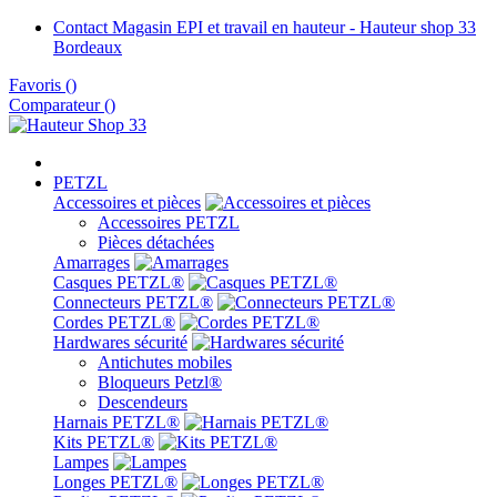
Contact Magasin EPI et travail en hauteur - Hauteur shop 33
Bordeaux
Favoris
(
)
Comparateur (
)
PETZL
Accessoires et pièces
Accessoires PETZL
Pièces détachées
Amarrages
Casques PETZL®
Connecteurs PETZL®
Cordes PETZL®
Hardwares sécurité
Antichutes mobiles
Bloqueurs Petzl®
Descendeurs
Harnais PETZL®
Kits PETZL®
Lampes
Longes PETZL®