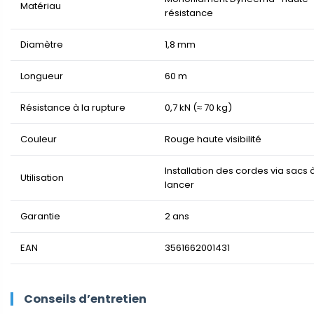
Matériau
résistance
Diamètre
1,8 mm
Longueur
60 m
Résistance à la rupture
0,7 kN (≈ 70 kg)
Couleur
Rouge haute visibilité
Installation des cordes via sacs 
Utilisation
lancer
Garantie
2 ans
EAN
3561662001431
Conseils d’entretien