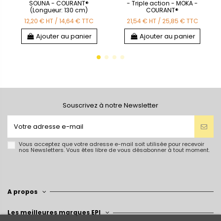
SOUNA - COURANT®
- Triple action - MOKA -
(Longueur: 130 cm)
COURANT®
12,20 €
HT
/
14,64 €
TTC
21,54 €
HT
/
25,85 €
TTC
Ajouter au panier
Ajouter au panier
Souscrivez à notre Newsletter
Vous acceptez que votre adresse e-mail soit utilisée pour recevoir
nos Newsletters. Vous êtes libre de vous désabonner à tout moment.
A propos
Les meilleures marques EPI