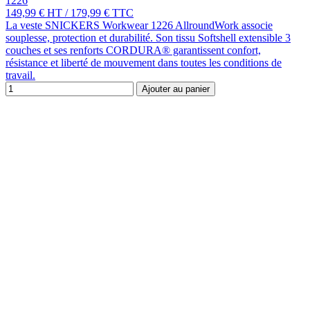
1226
149,99 €
HT
/
179,99 €
TTC
La veste SNICKERS Workwear 1226 AllroundWork associe
souplesse, protection et durabilité. Son tissu Softshell extensible 3
couches et ses renforts CORDURA® garantissent confort,
résistance et liberté de mouvement dans toutes les conditions de
travail.
Ajouter au panier