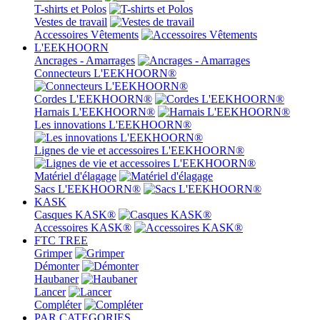
T-shirts et Polos
Vestes de travail
Accessoires Vêtements
L'EEKHOORN
Ancrages - Amarrages
Connecteurs L'EEKHOORN®
Cordes L'EEKHOORN®
Harnais L'EEKHOORN®
Les innovations L'EEKHOORN®
Lignes de vie et accessoires L'EEKHOORN®
Matériel d'élagage
Sacs L'EEKHOORN®
KASK
Casques KASK®
Accessoires KASK®
FTC TREE
Grimper
Démonter
Haubaner
Lancer
Compléter
PAR CATEGORIES