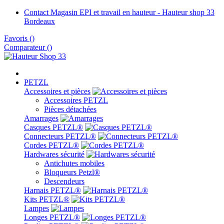
Contact Magasin EPI et travail en hauteur - Hauteur shop 33
Bordeaux
Favoris
(
)
Comparateur (
)
PETZL
Accessoires et pièces
Accessoires PETZL
Pièces détachées
Amarrages
Casques PETZL®
Connecteurs PETZL®
Cordes PETZL®
Hardwares sécurité
Antichutes mobiles
Bloqueurs Petzl®
Descendeurs
Harnais PETZL®
Kits PETZL®
Lampes
Longes PETZL®