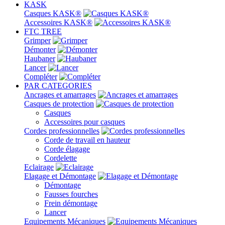
KASK
Casques KASK®
Accessoires KASK®
FTC TREE
Grimper
Démonter
Haubaner
Lancer
Compléter
PAR CATEGORIES
Ancrages et amarrages
Casques de protection
Casques
Accessoires pour casques
Cordes professionnelles
Corde de travail en hauteur
Corde élagage
Cordelette
Eclairage
Elagage et Démontage
Démontage
Fausses fourches
Frein démontage
Lancer
Equipements Mécaniques