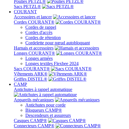
Poulies PETZL®
Sacs PETZL®
COURANT
Accessoires et lancer
Cordes COURANT®
Cordes de rappel
Cordes d'accès
Cordes de rétention
Cordelette pour nœud autobloquant
Harnais et accessoires
Longes COURANT®
Longes armées
Longes textiles Flexbee 2024
Sacs COURANT®
Vêtements ARK®
Griffes DISTEL®
CAMP
Antichutes à rappel automatique
Appareils mécaniques
Antichutes pour corde
Bloqueurs CAMP®
Descendeurs et assureurs
Casques CAMP®
Connecteurs CAMP®