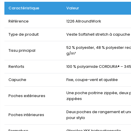
Caractéristique
Valeur
Référence
1226 AllroundWork
Type de produit
Veste Softshell stretch à capuche
52 % polyester, 48 % polyester re
Tissu principal
g/m²
Renforts
100 % polyamide CORDURA® – 34
Capuche
Fixe, coupe-vent et ajustée
Une poche poitrine zippée, deux
Poches extérieures
zippées
Deux poches de rangement et u
Poches intérieures
pour stylo
Fermeture
Glissière YKK bidirectionnelle