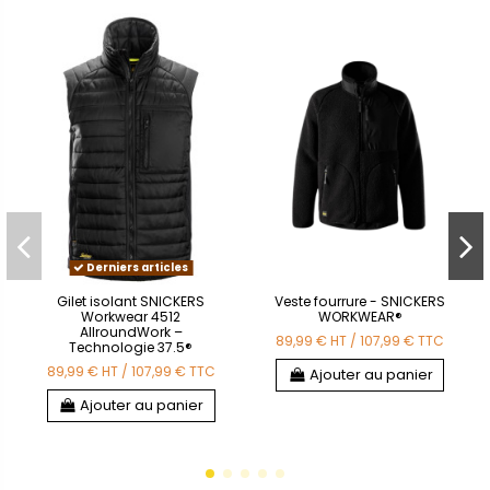
Derniers articles
Gilet isolant SNICKERS
Veste fourrure - SNICKERS
Workwear 4512
WORKWEAR®
AllroundWork –
89,99 €
HT
/
107,99 €
TTC
Technologie 37.5®
89,99 €
HT
/
107,99 €
TTC
Ajouter au panier
Ajouter au panier