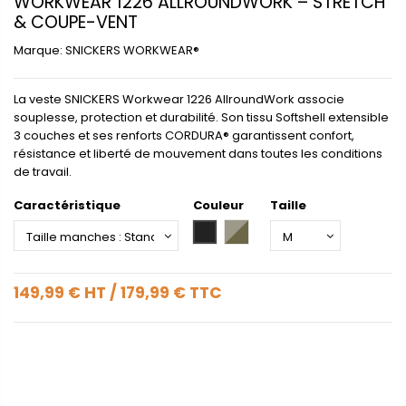
WORKWEAR 1226 ALLROUNDWORK – STRETCH
& COUPE-VENT
Marque:
SNICKERS WORKWEAR®
La veste SNICKERS Workwear 1226 AllroundWork associe
souplesse, protection et durabilité. Son tissu Softshell extensible
3 couches et ses renforts CORDURA® garantissent confort,
résistance et liberté de mouvement dans toutes les conditions
de travail.
Caractéristique
Couleur
Taille
Black
Khaki Green/Dark Khaki Gre
149,99 €
HT
/
179,99 €
TTC