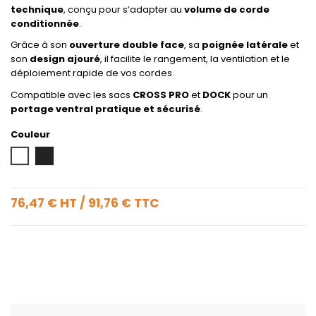
technique
, conçu pour s’adapter au
volume de corde
conditionnée
.
Grâce à son
ouverture double face
, sa
poignée latérale
et
son
design ajouré
, il facilite le rangement, la ventilation et le
déploiement rapide de vos cordes.
Compatible avec les sacs
CROSS PRO
et
DOCK
pour un
portage ventral pratique et sécurisé
.
Couleur
Black/Flash Lemon
Black
76,47 €
HT
/
91,76 €
TTC