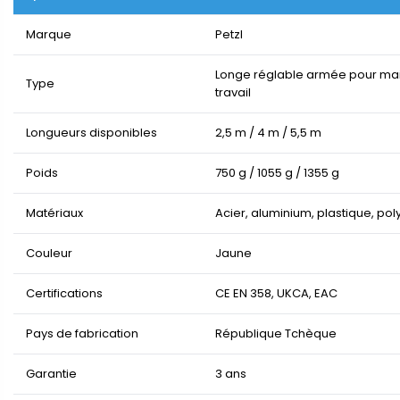
Marque
Petzl
Longe réglable armée pour mai
Type
travail
Longueurs disponibles
2,5 m / 4 m / 5,5 m
Poids
750 g / 1055 g / 1355 g
Matériaux
Acier, aluminium, plastique, pol
Couleur
Jaune
Certifications
CE EN 358, UKCA, EAC
Pays de fabrication
République Tchèque
Garantie
3 ans