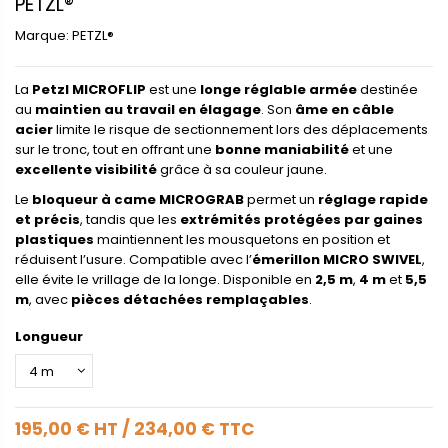
PETZL®
Marque:
PETZL®
La
Petzl MICROFLIP
est une
longe réglable armée
destinée
au
maintien au travail en élagage
. Son
âme en câble
acier
limite le risque de sectionnement lors des déplacements
sur le tronc, tout en offrant une
bonne maniabilité
et une
excellente visibilité
grâce à sa couleur jaune.
Le
bloqueur à came MICROGRAB
permet un
réglage rapide
et précis
, tandis que les
extrémités protégées par gaines
plastiques
maintiennent les mousquetons en position et
réduisent l’usure. Compatible avec l’
émerillon MICRO SWIVEL
,
elle évite le vrillage de la longe. Disponible en
2,5 m
,
4 m
et
5,5
m
, avec
pièces détachées remplaçables
.
Longueur
195,00 €
HT
/
234,00 €
TTC