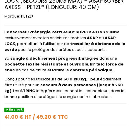
LOCK (SECOURS 250KG MAX) - ASAP'SORBER
AXESS - PETZL® (LONGUEUR: 40 CM)
Marque:
PETZL®
L’
absorbeur d’énergie Petzl ASAP’SORBER AXESS
s’utilise
exclusivement avec les antichutes mobiles
ASAP
ou
ASAP
LOCK
, permettant à l’utilisateur de
travailler à distance de la
corde
pour la protéger des arêtes et outils coupants.
Sa
sangle à déchirement progressif
, intégrée dans une
pochette textile résistante et ouvrable
, limite la
force de
choc
en cas de chute et facilite le
contrôle périodique
.
Conçu pour des utilisateurs de
50 à 130 kg
, il peut également
être utilisé pour un
secours à deux personnes (jusqu’à 250
kg)
. Les
STRING
intégrés maintiennent les connecteurs dans la
bonne position et protègent la sangle contre l’abrasion.
En stock
41,00 €
HT
/
49,20 €
TTC