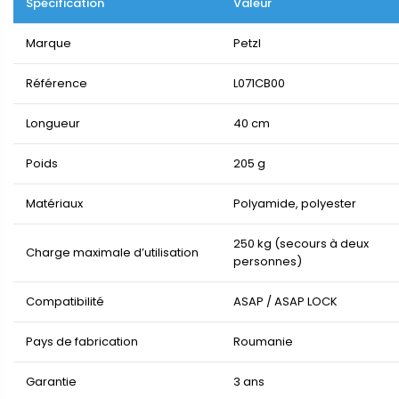
Spécification
Valeur
Marque
Petzl
Référence
L071CB00
Longueur
40 cm
Poids
205 g
Matériaux
Polyamide, polyester
250 kg (secours à deux
Charge maximale d’utilisation
personnes)
Compatibilité
ASAP / ASAP LOCK
Pays de fabrication
Roumanie
Garantie
3 ans