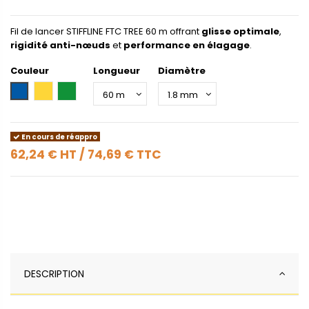
Fil de lancer STIFFLINE FTC TREE 60 m offrant
glisse optimale
,
rigidité anti-nœuds
et
performance en élagage
.
Couleur
Longueur
Diamètre
Bleu
Jaune
Vert
En cours de réappro
62,24 €
HT
/
74,69 €
TTC
DESCRIPTION