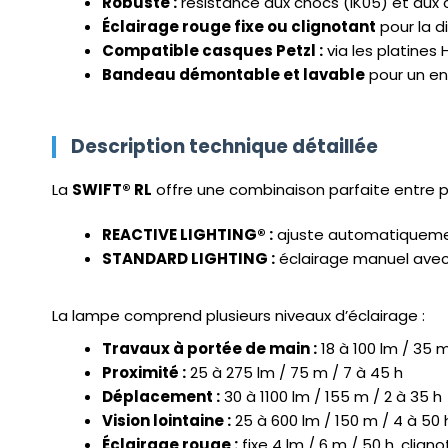
Robuste :
résistance aux chocs (IK05) et aux 
Éclairage rouge fixe ou clignotant
pour la di
Compatible casques Petzl :
via les platines
Bandeau démontable et lavable
pour un ent
Description technique détaillée
La
SWIFT® RL
offre une combinaison parfaite entre pu
REACTIVE LIGHTING® :
ajuste automatiquement 
STANDARD LIGHTING :
éclairage manuel avec i
La lampe comprend plusieurs niveaux d’éclairage :
Travaux à portée de main :
18 à 100 lm / 35 m
Proximité :
25 à 275 lm / 75 m / 7 à 45 h
Déplacement :
30 à 1100 lm / 155 m / 2 à 35 h
Vision lointaine :
25 à 600 lm / 150 m / 4 à 50 
Éclairage rouge :
fixe 4 lm / 6 m / 50 h, clig