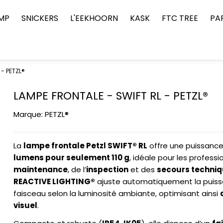
MP
SNICKERS
L'EEKHOORN
KASK
FTC TREE
PA
 - PETZL®
LAMPE FRONTALE - SWIFT RL - PETZL®
Marque:
PETZL®
La
lampe frontale Petzl SWIFT® RL
offre une puissance
lumens pour seulement 110 g
, idéale pour les professi
maintenance
, de l’
inspection
et des
secours techni
REACTIVE LIGHTING®
ajuste automatiquement la puiss
faisceau selon la luminosité ambiante, optimisant ainsi
visuel
.