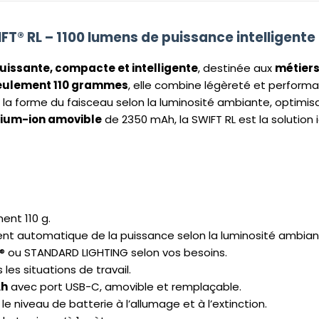
T® RL – 1100 lumens de puissance intelligente
uissante, compacte et intelligente
, destinée aux
métiers
seulement 110 grammes
, elle combine légèreté et perform
 forme du faisceau selon la luminosité ambiante, optimisant
thium-ion amovible
de 2350 mAh, la SWIFT RL est la solution 
ent 110 g.
t automatique de la puissance selon la luminosité ambian
® ou STANDARD LIGHTING selon vos besoins.
les situations de travail.
Ah
avec port USB-C, amovible et remplaçable.
e niveau de batterie à l’allumage et à l’extinction.