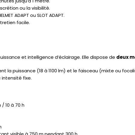
chutes jusqu’à 1 mètre.
scrétion ou la visibilité.
 HELMET ADAPT ou SLOT ADAPT.
retien facile.
issance et intelligence d’éclairage. Elle dispose de
deux m
la puissance (18 à 1100 lm) et le faisceau (mixte ou focali
ntensité fixe.
 / 10 à 70 h
h
notant visible à 750 m pendant 300 h