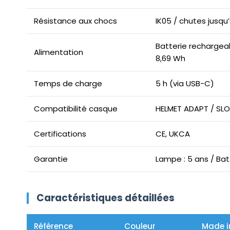
Résistance aux chocs
IK05 / chutes jusqu
Batterie rechargeab
Alimentation
8,69 Wh
Temps de charge
5 h (via USB-C)
Compatibilité casque
HELMET ADAPT / SL
Certifications
CE, UKCA
Garantie
Lampe : 5 ans / Batt
Caractéristiques détaillées
Référence
Couleur
Made i