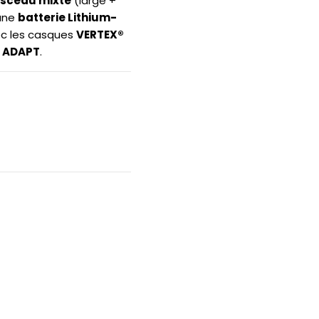
isceau mixte
(large +
’une
batterie Lithium-
ec les casques
VERTEX®
 ADAPT
.