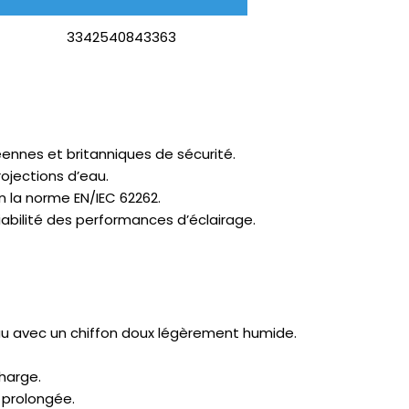
3342540843363
nnes et britanniques de sécurité.
rojections d’eau.
 la norme EN/IEC 62262.
iabilité des performances d’éclairage.
au avec un chiffon doux légèrement humide.
harge.
 prolongée.