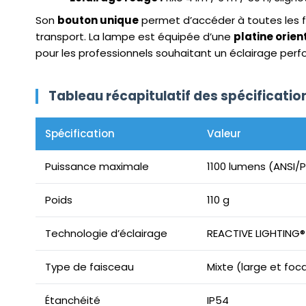
Son
bouton unique
permet d’accéder à toutes les fo
transport. La lampe est équipée d’une
platine orien
pour les professionnels souhaitant un éclairage perfor
Tableau récapitulatif des spécificati
Spécification
Valeur
Puissance maximale
1100 lumens (ANSI/P
Poids
110 g
Technologie d’éclairage
REACTIVE LIGHTING®
Type de faisceau
Mixte (large et foca
Étanchéité
IP54