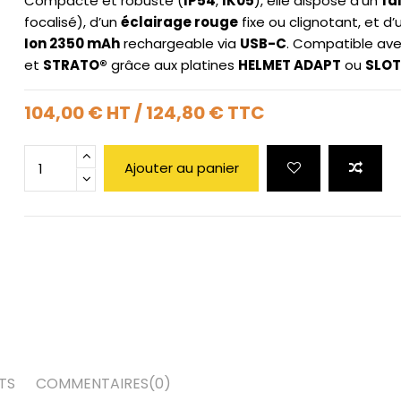
Compacte et robuste (
IP54
,
IK05
), elle dispose d’un
fa
focalisé), d’un
éclairage rouge
fixe ou clignotant, et d
Ion 2350 mAh
rechargeable via
USB-C
. Compatible av
et
STRATO®
grâce aux platines
HELMET ADAPT
ou
SLOT
104,00 €
HT
/
124,80 €
TTC
Ajouter au panier
TS
COMMENTAIRES
(0)