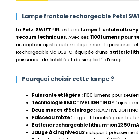
Lampe frontale rechargeable Petzl SWIF
La
Petzl SWIFT® RL
est une
lampe frontale ultra-p
secours techniques
. Avec ses
1100 lumens pour 
un capteur ajuste automatiquement la puissance et la
Rechargeable via USB-C, équipée d’une
batterie li
puissance, de fiabilité et de simplicité d’usage.
Pourquoi choisir cette lampe ?
Puissante et légère :
1100 lumens pour seulem
Technologie REACTIVE LIGHTING® :
ajustemen
Deux modes d’éclairage :
REACTIVE LIGHTING
Faisceau mixte :
large et focalisé pour toutes 
Batterie rechargeable lithium-ion 2350 m
Jauge à cinq niveaux
indiquant précisément l