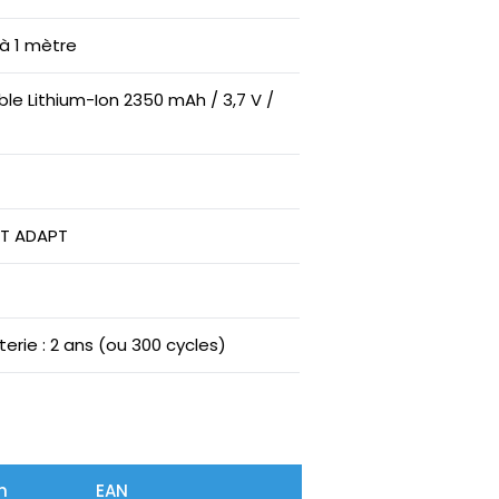
’à 1 mètre
le Lithium-Ion 2350 mAh / 3,7 V /
OT ADAPT
erie : 2 ans (ou 300 cycles)
n
EAN