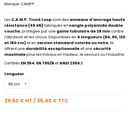
Marque:
CAMP®
Les
C.A.M.P. Truck Loop
sont des
anneaux d’ancrage haute
résistance (45 kN)
fabriqués en
sangle polyamide double
couche
, protégée par une
gaine tubulaire de 28 mm
contre
l’abrasion et les chocs. Disponibles en
4 longueurs (60, 80, 120
et 160 cm)
et en
version standard colorée ou noire
, ils
offrent une
durabilité exceptionnelle
et une
sécurité
maximale
pour les travaux en hauteur, le secours ou l’industrie.
Certifiés
EN 354
,
EN 795/B
et
ANSI Z359.1
.
Longueur
29,50 €
HT
/
35,40 €
TTC