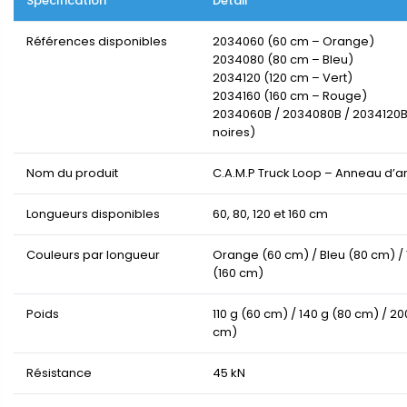
Spécification
Détail
Références disponibles
2034060 (60 cm – Orange)
2034080 (80 cm – Bleu)
2034120 (120 cm – Vert)
2034160 (160 cm – Rouge)
2034060B / 2034080B / 2034120B 
noires)
Nom du produit
C.A.M.P Truck Loop – Anneau d’
Longueurs disponibles
60, 80, 120 et 160 cm
Couleurs par longueur
Orange (60 cm) / Bleu (80 cm) / 
(160 cm)
Poids
110 g (60 cm) / 140 g (80 cm) / 20
cm)
Résistance
45 kN