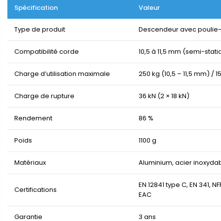
Spécification
Valeur
Type de produit
Descendeur avec poulie-
Compatibilité corde
10,5 à 11,5 mm (semi-stati
Charge d’utilisation maximale
250 kg (10,5 – 11,5 mm) / 
Charge de rupture
36 kN (2 × 18 kN)
Rendement
86 %
Poids
1100 g
Matériaux
Aluminium, acier inoxyda
EN 12841 type C, EN 341, N
Certifications
EAC
Garantie
3 ans