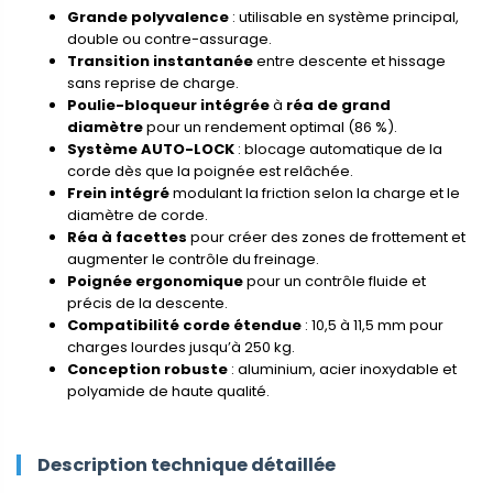
Grande polyvalence
: utilisable en système principal,
double ou contre-assurage.
Transition instantanée
entre descente et hissage
sans reprise de charge.
Poulie-bloqueur intégrée
à
réa de grand
diamètre
pour un rendement optimal (86 %).
Système AUTO-LOCK
: blocage automatique de la
corde dès que la poignée est relâchée.
Frein intégré
modulant la friction selon la charge et le
diamètre de corde.
Réa à facettes
pour créer des zones de frottement et
augmenter le contrôle du freinage.
Poignée ergonomique
pour un contrôle fluide et
précis de la descente.
Compatibilité corde étendue
: 10,5 à 11,5 mm pour
charges lourdes jusqu’à 250 kg.
Conception robuste
: aluminium, acier inoxydable et
polyamide de haute qualité.
Description technique détaillée