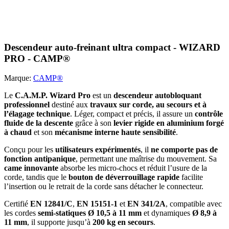
Descendeur auto-freinant ultra compact - WIZARD
PRO - CAMP®
Marque:
CAMP®
Le
C.A.M.P. Wizard Pro
est un
descendeur autobloquant
professionnel
destiné aux
travaux sur corde, au secours et à
l’élagage technique
. Léger, compact et précis, il assure un
contrôle
fluide de la descente
grâce à son
levier rigide en aluminium forgé
à chaud
et son
mécanisme interne haute sensibilité
.
Conçu pour les
utilisateurs expérimentés
, il
ne comporte pas de
fonction antipanique
, permettant une maîtrise du mouvement. Sa
came innovante
absorbe les micro-chocs et réduit l’usure de la
corde, tandis que le
bouton de déverrouillage rapide
facilite
l’insertion ou le retrait de la corde sans détacher le connecteur.
Certifié
EN 12841/C
,
EN 15151-1
et
EN 341/2A
, compatible avec
les cordes
semi-statiques Ø 10,5 à 11 mm
et dynamiques
Ø 8,9 à
11 mm
, il supporte jusqu’à
200 kg en secours
.