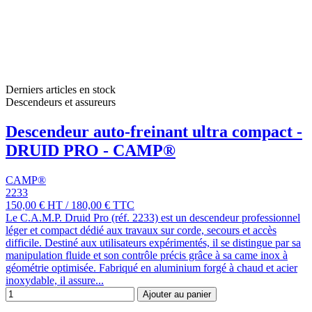
Derniers articles en stock
Descendeurs et assureurs
Descendeur auto-freinant ultra compact -
DRUID PRO - CAMP®
CAMP®
2233
150,00 €
HT
/
180,00 €
TTC
Le C.A.M.P. Druid Pro (réf. 2233) est un descendeur professionnel
léger et compact dédié aux travaux sur corde, secours et accès
difficile. Destiné aux utilisateurs expérimentés, il se distingue par sa
manipulation fluide et son contrôle précis grâce à sa came inox à
géométrie optimisée. Fabriqué en aluminium forgé à chaud et acier
inoxydable, il assure...
Ajouter au panier