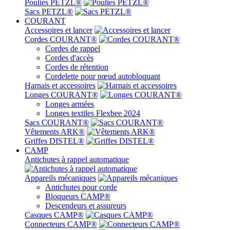
Poulies PETZL®
Sacs PETZL®
COURANT
Accessoires et lancer
Cordes COURANT®
Cordes de rappel
Cordes d'accès
Cordes de rétention
Cordelette pour nœud autobloquant
Harnais et accessoires
Longes COURANT®
Longes armées
Longes textiles Flexbee 2024
Sacs COURANT®
Vêtements ARK®
Griffes DISTEL®
CAMP
Antichutes à rappel automatique
Appareils mécaniques
Antichutes pour corde
Bloqueurs CAMP®
Descendeurs et assureurs
Casques CAMP®
Connecteurs CAMP®