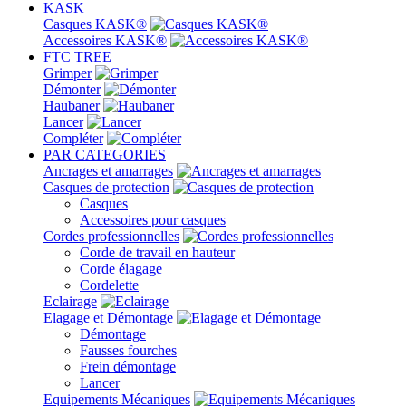
KASK
Casques KASK®
Accessoires KASK®
FTC TREE
Grimper
Démonter
Haubaner
Lancer
Compléter
PAR CATEGORIES
Ancrages et amarrages
Casques de protection
Casques
Accessoires pour casques
Cordes professionnelles
Corde de travail en hauteur
Corde élagage
Cordelette
Eclairage
Elagage et Démontage
Démontage
Fausses fourches
Frein démontage
Lancer
Equipements Mécaniques