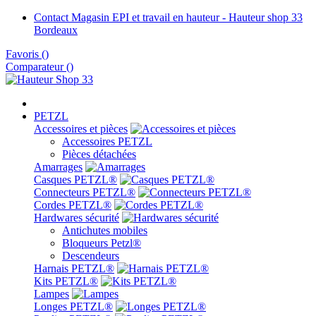
Contact Magasin EPI et travail en hauteur - Hauteur shop 33
Bordeaux
Favoris
(
)
Comparateur (
)
PETZL
Accessoires et pièces
Accessoires PETZL
Pièces détachées
Amarrages
Casques PETZL®
Connecteurs PETZL®
Cordes PETZL®
Hardwares sécurité
Antichutes mobiles
Bloqueurs Petzl®
Descendeurs
Harnais PETZL®
Kits PETZL®
Lampes
Longes PETZL®