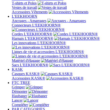
T-shirts et Polos
Vestes de travail
Accessoires Vêtements
L'EEKHOORN
Ancrages - Amarrages
Connecteurs L'EEKHOORN®
Cordes L'EEKHOORN®
Harnais L'EEKHOORN®
Les innovations L'EEKHOORN®
Lignes de vie et accessoires L'EEKHOORN®
Matériel d'élagage
Sacs L'EEKHOORN®
KASK
Casques KASK®
Accessoires KASK®
FTC TREE
Grimper
Démonter
Haubaner
Lancer
Compléter
PAR CATEGORIES