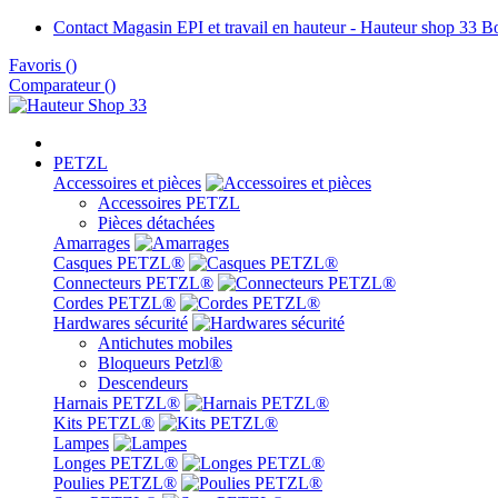
Contact Magasin EPI et travail en hauteur - Hauteur shop 33 
Favoris
(
)
Comparateur (
)
PETZL
Accessoires et pièces
Accessoires PETZL
Pièces détachées
Amarrages
Casques PETZL®
Connecteurs PETZL®
Cordes PETZL®
Hardwares sécurité
Antichutes mobiles
Bloqueurs Petzl®
Descendeurs
Harnais PETZL®
Kits PETZL®
Lampes
Longes PETZL®
Poulies PETZL®