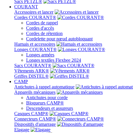
Sacs PETZL®
COURANT
Accessoires et lancer
Cordes COURANT®
Cordes de rappel
Cordes d'accès
Cordes de rétention
Cordelette pour nœud autobloquant
Harnais et accessoires
Longes COURANT®
Longes armées
Longes textiles Flexbee 2024
Sacs COURANT®
Vêtements ARK®
Griffes DISTEL®
CAMP
Antichutes à rappel automatique
Appareils mécaniques
Antichutes pour corde
Bloqueurs CAMP®
Descendeurs et assureurs
Casques CAMP®
Connecteurs CAMP®
Dispositifs d'amarrage
Elagage