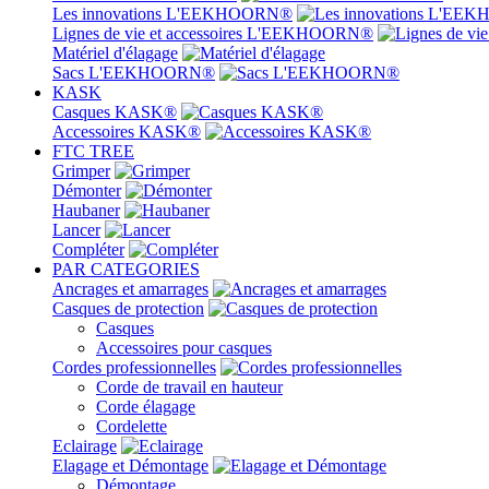
Les innovations L'EEKHOORN®
Lignes de vie et accessoires L'EEKHOORN®
Matériel d'élagage
Sacs L'EEKHOORN®
KASK
Casques KASK®
Accessoires KASK®
FTC TREE
Grimper
Démonter
Haubaner
Lancer
Compléter
PAR CATEGORIES
Ancrages et amarrages
Casques de protection
Casques
Accessoires pour casques
Cordes professionnelles
Corde de travail en hauteur
Corde élagage
Cordelette
Eclairage
Elagage et Démontage
Démontage