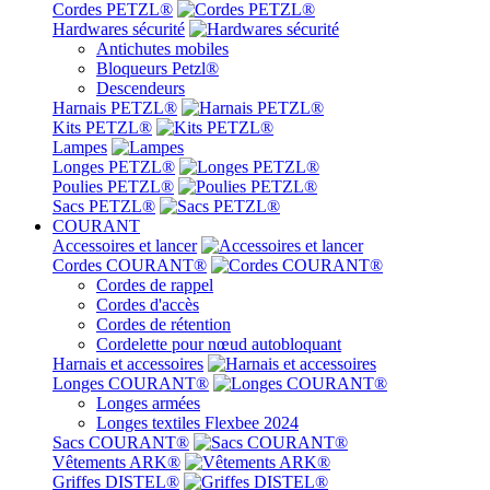
Cordes PETZL®
Hardwares sécurité
Antichutes mobiles
Bloqueurs Petzl®
Descendeurs
Harnais PETZL®
Kits PETZL®
Lampes
Longes PETZL®
Poulies PETZL®
Sacs PETZL®
COURANT
Accessoires et lancer
Cordes COURANT®
Cordes de rappel
Cordes d'accès
Cordes de rétention
Cordelette pour nœud autobloquant
Harnais et accessoires
Longes COURANT®
Longes armées
Longes textiles Flexbee 2024
Sacs COURANT®
Vêtements ARK®
Griffes DISTEL®