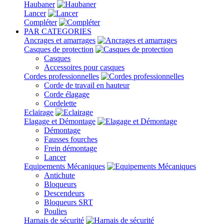
Haubaner
Lancer
Compléter
PAR CATEGORIES
Ancrages et amarrages
Casques de protection
Casques
Accessoires pour casques
Cordes professionnelles
Corde de travail en hauteur
Corde élagage
Cordelette
Eclairage
Elagage et Démontage
Démontage
Fausses fourches
Frein démontage
Lancer
Equipements Mécaniques
Antichute
Bloqueurs
Descendeurs
Bloqueurs SRT
Poulies
Harnais de sécurité