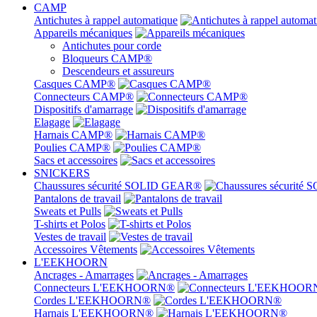
CAMP
Antichutes à rappel automatique
Appareils mécaniques
Antichutes pour corde
Bloqueurs CAMP®
Descendeurs et assureurs
Casques CAMP®
Connecteurs CAMP®
Dispositifs d'amarrage
Elagage
Harnais CAMP®
Poulies CAMP®
Sacs et accessoires
SNICKERS
Chaussures sécurité SOLID GEAR®
Pantalons de travail
Sweats et Pulls
T-shirts et Polos
Vestes de travail
Accessoires Vêtements
L'EEKHOORN
Ancrages - Amarrages
Connecteurs L'EEKHOORN®
Cordes L'EEKHOORN®
Harnais L'EEKHOORN®