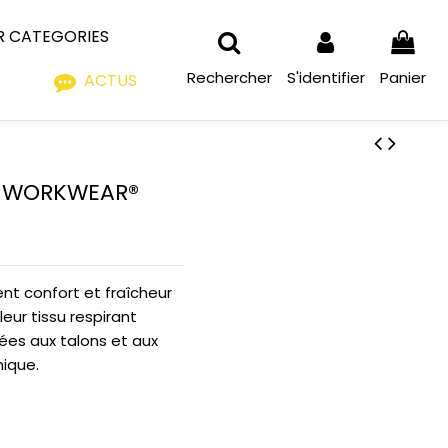
R CATEGORIES
Rechercher
S'identifier
Panier
ACTUS
RS WORKWEAR®
t confort et fraîcheur
leur tissu respirant
cées aux talons et aux
mique.