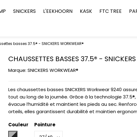
MP
SNICKERS
L'EEKHOORN
KASK
FTC TREE
PA
settes basses 37.5® - SNICKERS WORKWEAR®
CHAUSSETTES BASSES 37.5® - SNICKE
Marque:
SNICKERS WORKWEAR®
Les chaussettes basses SNICKERS Workwear 9240 assuren
tout au long de la journée. Grâce à la technologie 37.5®, 
évacue l’humidité et maintient les pieds au sec. Renfor
orteils, elles garantissent durabilité et maintien ergono
Couleur
Pointure
Grey Melange/Black