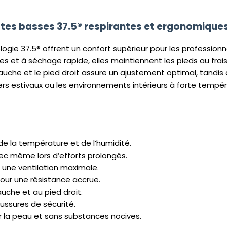
s basses 37.5® respirantes et ergonomique
ie 37.5® offrent un confort supérieur pour les professionn
tes et à séchage rapide, elles maintiennent les pieds au frais
che et le pied droit assure un ajustement optimal, tandis qu
iers estivaux ou les environnements intérieurs à forte tempér
e la température et de l’humidité.
ec même lors d’efforts prolongés.
r une ventilation maximale.
pour une résistance accrue.
che et au pied droit.
ussures de sécurité.
r la peau et sans substances nocives.