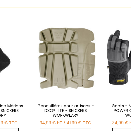
ine Mérinos
Genouillères pour artisans -
Gants - M
- SNICKERS
D3O® LITE - SNICKERS
POWER O
AR®
WORKWEAR®
WO
59 €
TTC
34,99 €
HT
/
41,99 €
TTC
34,99 €