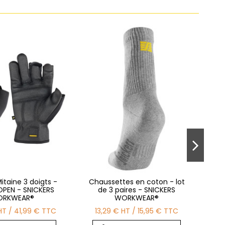
itaine 3 doigts -
Chaussettes en coton - lot
PEN - SNICKERS
de 3 paires - SNICKERS
Wor
RKWEAR®
WORKWEAR®
des
HT
/
41,99 €
TTC
13,29 €
HT
/
15,95 €
TTC
2